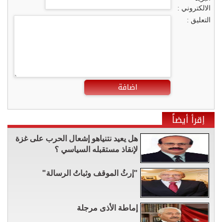
الالكتروني :
التعليق :
اضافة
إقرأ أيضاً
هل يعيد نتنياهو إشعال الحرب على غزة
لإنقاذ مستقبله السياسي ؟
"إرثُ الموقف وثباتُ الرسالة"
إماطة الأذى مرجلة