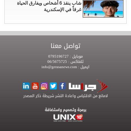
شاب ينقذ 6 أشخاص ويفارق الحياة
غرقاً في الإسكندرية
تواصل معنا
موبايل :
0795196727
تلفاكس :
06/5675725
ايميل :
info@gerasanews.com
لامانع من الاقتباس واعادة النشر شريطة ذكر المصدر
برمجة وتصميم واستضافة