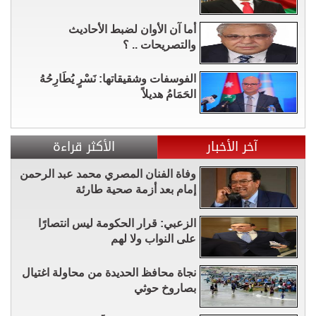
أما آن الأوان لضبط الأحاديث
والتصريحات .. ؟
الفوسفات وشقيقاتها: نَسْرٍ يُطَارِحُهُ
الحَمَامُ هديلاً
آخر الأخبار
الأكثر قراءة
وفاة الفنان المصري محمد عبد الرحمن
إمام بعد أزمة صحية طارئة
الزعبي: قرار الحكومة ليس انتصارًا
على النواب ولا لهم
نجاة محافظ الحديدة من محاولة اغتيال
بصاروخ حوثي