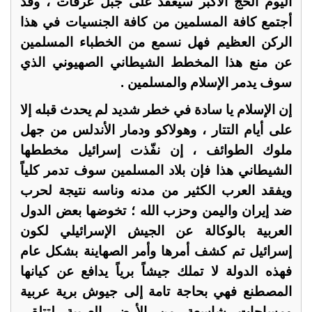
اليوم الحج الأكبر سيعقد على جبل عرفات ، وقد
أجتمع كافة المسلمين من كافة الجنسيات في هذا
الركن العظيم فهل نسمع من الخطباء المسلمين
عن منع هذا المخطط الشيطاني الصهيوني الذي
سوف يدمر الإسلام والمسلمين .
إن الإسلام يا سادة في خطر شديد لم يحدث قبله إلا
على أيام التتار ، وهولاكو ودمار الأندلس من جهل
ملوك الطوائف ، إن نفّذت إسرائيل مخططها
الشيطاني هذا فإن بلاد المسلمين سوف تدمر كلياً
ويفقد العرب الكثير من مدنه وناسه نتيجة لحرب
ضد إيران واليمن وحزب الله ؛ تخوضها بعض الدول
العربية بالوكالة عن الجيش الإسرائيلي لكون
إسرائيل تم كشف أمرها وأمر الصهاينة بشكل عام
فهذه الدولة لا تملك جيشاً برياً يدافع عن كيانها
المصطنع فهي بحاجة تامة إلى جيوش برية عربية
ومساحات شاسعة من الأرض العربية لتتلقى