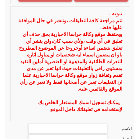
تنويه :
تتم مراجعة كافة التعليقات ،وتنشر في حال الموافقة
عليها فقط.
ويحتفظ موقع وكالة جراسا الاخبارية بحق حذف أي
تعليق في أي وقت ،ولأي سبب كان،ولن ينشر أي
تعليق يتضمن اساءة أوخروجا عن الموضوع المطروح
،او ان يتضمن اسماء اية شخصيات او يتناول اثارة
للنعرات الطائفية والمذهبية او العنصرية آملين التقيد
بمستوى راقي بالتعليقات حيث انها تعبر عن مدى
تقدم وثقافة زوار موقع وكالة جراسا الاخبارية علما
ان التعليقات تعبر عن أصحابها فقط ولا تعبر عن رأي
الموقع والقائمين عليه.
- يمكنك تسجيل اسمك المستعار الخاص بك
لإستخدامه في تعليقاتك داخل الموقع
الاسم :
البريد