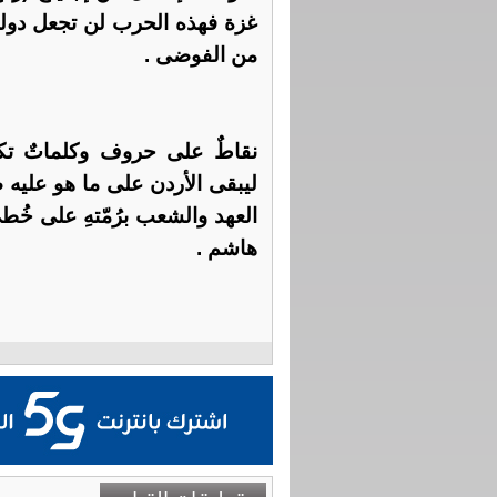
غزة فهذه الحرب لن تجعل دولة ال
من الفوضى .
نقاطٌ على حروف وكلماتٌ تكت
ليبقى الأردن على ما هو عليه 
العهد والشعب برُمّتهِ على خُ
هاشم .