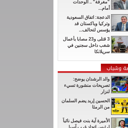
"مغرفة" .. الوحدات
أمام...
الدعجة: اتفاق السعودية
وتركيا وباكستان قد
يؤسس لتحالف...
3 قتلى و23 مصابا بأعمال
شغب داخل سجنين في
سريلانكا
ضة وشباب
والد الرشدان يوضح:
تصريحات منشورة تسيء
لنزار
الحسين إربد يضم السلمان
من الرمثا
الأميرة آية بنت فيصل نائباً
لرئيس اتحاد غرب آسيا