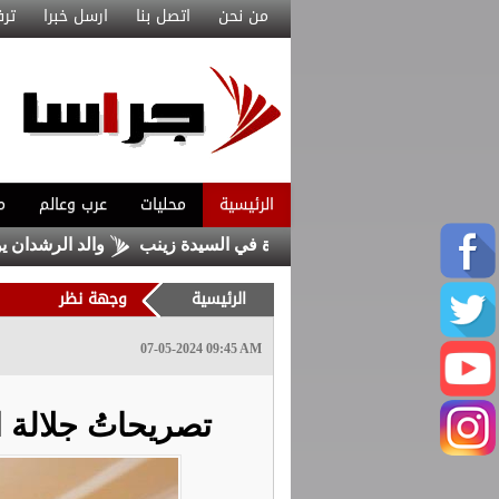
من نحن
اتصل بنا
ارسل خبرا
ترف
الرئيسية
محليات
عرب وعالم
م
من داعش حاولا زرع عبوة في السيدة زينب
والد الرشدان يوضح: 
الرئيسية
وجهة نظر
07-05-2024 09:45 AM
تصريحاتُ جلالة 