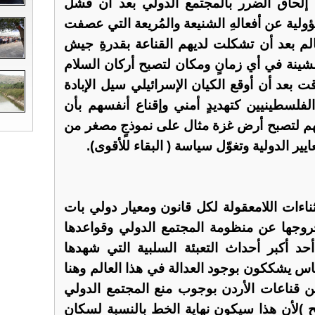
لى إلحاق الضرر بالمجتمع الدولي بعد أن فشل
ؤولية عن أفعالهِ الشنيعة والمُريعة التي عصفت
الم بعد أن تشكلت لديهم القناعة بقدرةِ جيش
لمُشينة في أي زمانٍ ومكان لتصبح أركان السلام
ت بعد أن أوقع الكيان الإسرائيلي سيل الإبادة
لفلسطينيين كتهديدٍ أمني وإقناع أنفسهم بأن
م لتصبح أرض غزة مثال على نموذجٍ مصغر من
ايير الدولية وتغوّل سياسة ( البقاء للأقوى).
ثناءات اللامعقولة لكل قانون ومعيار دولي بات
روجها عن منظومة المجتمع الدولي وقواعدها
حد أكبر أحداث التعبئة السلبية التي شهدها
ناس يشككون بوجود العدالة في هذا العالم وهنا
 من قناعات الأردن بوجوب منع المجتمع الدولي
ح )لأن هذا سيكون نهاية الخط بالنسبة لسكان