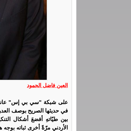
العين فاضل الحمود
على شبكة "سي بي إس" عانقت ا
في حديثها الصريح بوصف العدو
بين طيّاتهِ أفضعَ أشكال التنك
الأردني مرّةً أخرى ثباته بوجه 