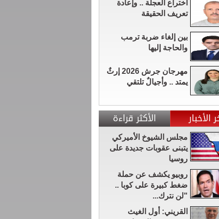
اختراع العجلة .. وإعادة
تعريف الحقيقة
بين إلغاء ضربة ترمب
والحاجة إليها
مهرجان جرش 2026 إرثٌ
يمتد .. وأجيالٌ تلتقي
ر الأخبار
الأكثر قراءة
مجلس الشيوخ الأميركي
يتبنى عقوبات جديدة على
روسيا
روبيو يكشف عن حملة
ضغط كبيرة على كوبا ..
"لن نترك...
القريني: أول الغيث