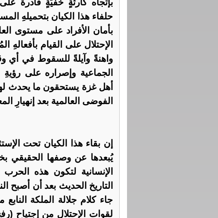
بإتجاه كارثةٍ خفيّةٍ قادرة ع
حلفاء هذا الكيان بتحميلهِ المس
بأمان الأفراد على مستوى الع
الإحتلال على القيام بأفعالهِ ا
واهنةً وآيلةً للسقوط في أي وق
الجماعية وإصراره على رؤيةِ ا
أهل غزة يستحقون ما يحدث له
الفوضى العالمية بعد إنهيارِ المع
إن بقاء هذا الكيان تحت الإست
يُبعدها عن وصفها الحقيقي بخ
الإنسانية لتكون هذه الحرب أ
التاريخ الحديث بعد أن أصبح ال
جاء كلام جلالة الملكة النابع
لقوات الإحتلال من إجتياح (رف