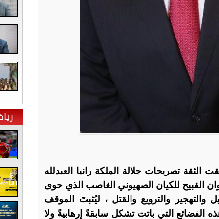
ريا
لثقة تصريحات جلالة الملكة رانيا العبدلله
ان القبيح للكيان الصهيوني الغاصب الذي حوى
يل والتهجير والترويع والقتل ، ليُثبتَ الموقف
هذه الفضائع التي باتت تشكل سابقةً إرهابيةً ولا