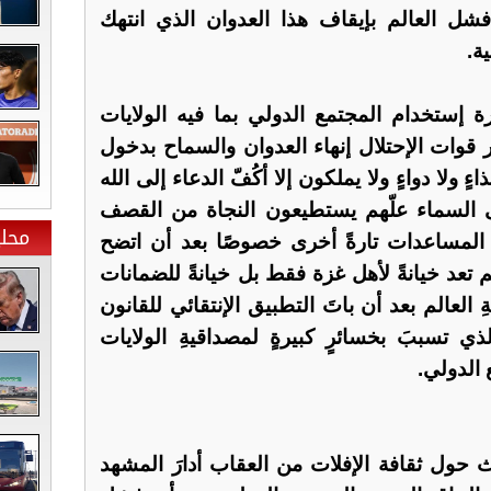
شل العالم بإيقاف هذا العدوان الذي انتهك
ة.
 إستخدام المجتمع الدولي بما فيه الولايات
 قوات الإحتلال إنهاء العدوان والسماح بدخول
 ولا دواءٍ ولا يملكون إلا أكُفّ الدعاء إلى الله
ى السماء علّهم يستطيعون النجاة من القصف
محلي
ُ المساعدات تارةً أخرى خصوصًا بعد أن اتضح
 تعد خيانةً لأهل غزة فقط بل خيانةً للضمانات
لعالم بعد أن باتَ التطبيق الإنتقائي للقانون
ي تسببَ بخسائرٍ كبيرةٍ لمصداقيةِ الولايات
 الدولي.
يث حول ثقافة الإفلات من العقاب أدارَ المشهد