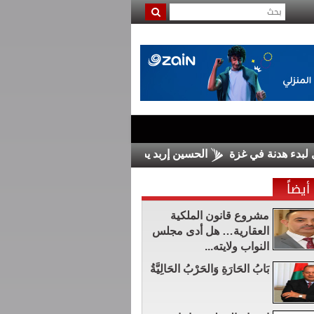
نة في غزة
الحسين إربد يضم السلمان من الرمثا
مجلس الشيوخ
أيضاً
مشروع قانون الملكية
العقارية… هل أدى مجلس
النواب ولايته...
بَابُ الحَارَةِ وَالحَرْبُ الحَالِيَّةُ