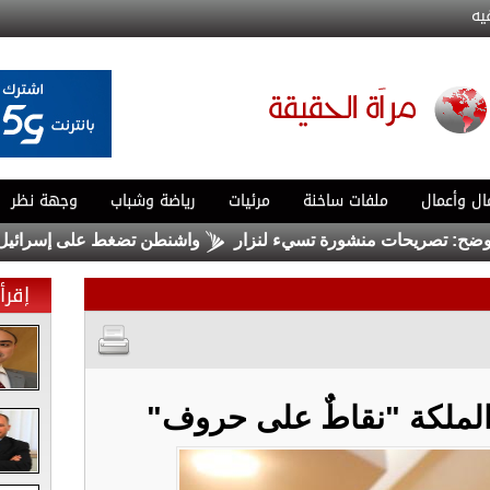
يه
ال وأعمال
ملفات ساخنة
مرئيات
رياضة وشباب
وجهة نظر
تصريحات منشورة تسيء لنزار
واشنطن تضغط على إسرائيل لبدء هد
إقرأ 
الملكة "نقاطٌ على حروف"