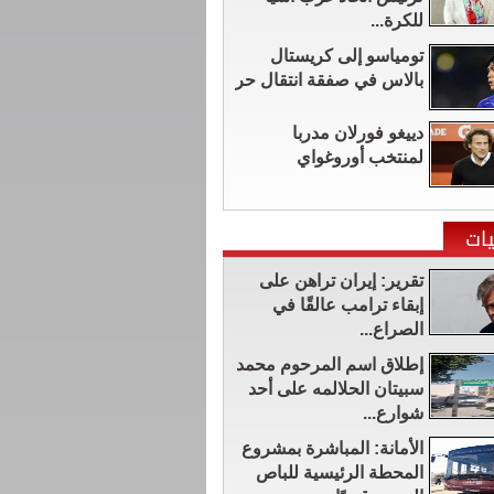
للكرة...
تومياسو إلى كريستال
بالاس في صفقة انتقال حر
دييغو فورلان مدربا
لمنتخب أوروغواي
ات
تقرير: إيران تراهن على
إبقاء ترامب عالقًا في
الصراع...
إطلاق اسم المرحوم محمد
سبيتان الحلالمه على أحد
شوارع...
الأمانة: المباشرة بمشروع
المحطة الرئيسية للباص