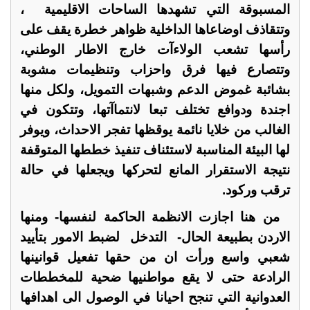
المسبوقة التي تشهدها الساحات الاقليمية ،
وتتقاذف اوضاعاها الداخلية ظواهر خطرة يقف على
رأسها تشعب الولاءآت خارج الاطار الوطني،
وتتصارع فيها فرق واحزاب وتنظيمات مشوبة
بشائبة غموض الدعم وشبهات التمويل، ولكل منها
اجندة ودوافع تختلف تبعا لانتماآتها، وتتكون في
الغالب من خلايا نائمة يوقظها تفجر الاحداث، ويوفر
لها البيئة المناسبة لاستئناف تنفيذ خططها المتوقفة
نتيجة الاستقرار المانع لتحركها ويجعلها في حالة
ترقب وركود.
من هنا اجازت الانظمة الحاكمة لنفسها- ومنها
الاردن بطبيعة الحال- التدخل لضبط الامور بتأييد
شعبي واسع ورأت ان من حقها تفعيل قوانينها
الرادعة حتى لا يقع مواطنيها ضحية للمخططات
العدوانية التي تنجح احيانا في الوصول الى اهدافها