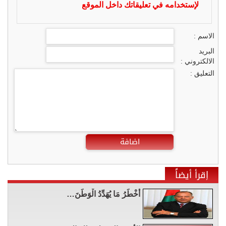
لإستخدامه في تعليقاتك داخل الموقع
الاسم :
البريد
الالكتروني :
التعليق :
اضافة
إقرأ أيضاً
أَخْطَرُ مَا يُهَدِّدُ الْوَطَنَ…