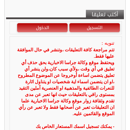
أكتب تعليقا
التسجيل
الدخول
تنويه :
تتم مراجعة كافة التعليقات ،وتنشر في حال الموافقة
عليها فقط.
ويحتفظ موقع وكالة جراسا الاخبارية بحق حذف أي
تعليق في أي وقت ،ولأي سبب كان،ولن ينشر أي
تعليق يتضمن اساءة أوخروجا عن الموضوع المطروح
،او ان يتضمن اسماء اية شخصيات او يتناول اثارة
للنعرات الطائفية والمذهبية او العنصرية آملين التقيد
بمستوى راقي بالتعليقات حيث انها تعبر عن مدى
تقدم وثقافة زوار موقع وكالة جراسا الاخبارية علما
ان التعليقات تعبر عن أصحابها فقط ولا تعبر عن رأي
الموقع والقائمين عليه.
- يمكنك تسجيل اسمك المستعار الخاص بك