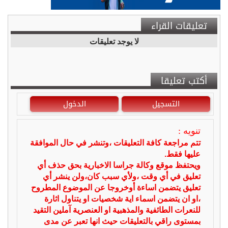
تعليقات القراء
لا يوجد تعليقات
أكتب تعليقا
التسجيل
الدخول
تنويه :
تتم مراجعة كافة التعليقات ،وتنشر في حال الموافقة
عليها فقط.
ويحتفظ موقع وكالة جراسا الاخبارية بحق حذف أي
تعليق في أي وقت ،ولأي سبب كان،ولن ينشر أي
تعليق يتضمن اساءة أوخروجا عن الموضوع المطروح
،او ان يتضمن اسماء اية شخصيات او يتناول اثارة
للنعرات الطائفية والمذهبية او العنصرية آملين التقيد
بمستوى راقي بالتعليقات حيث انها تعبر عن مدى