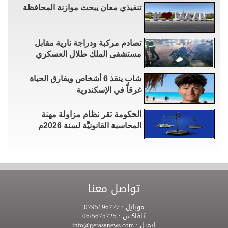
تنفيذي معان يبحث موازنة المحافظة
تصادم مركبة ودراجة نارية مقابل
مستشفى الملك طلال العسكري
شاب ينقذ 6 أشخاص ويفارق الحياة
غرقاً في الإسكندرية
الحكومة تقر نظام مزاولة مهنة
المحاسبة القانونيَّة لسنة 2026م
تواصل معنا
موبايل :
0795196727
تلفاكس :
06/5675725
ايميل :
info@gerasanews.com