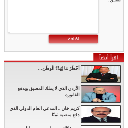
التعليق :
اضافة
إقرأ أيضاً
أَخْطَرُ مَا يُهَدِّدُ الْوَطَنَ…
الأردن الذي لا يملك المضيق ويدفع
الفاتورة
كريم خان .. المدعي العام الدولي الذي
دفع منصبه ثمنًا...