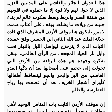
هذا العدوان الجائر والغاشم على المدنيين العزل
الذين لا حول لهم ولا قوة إلا ما حملوه في قلوبهم
من شئفة الصبر والربط وسط سكوت عالمٍ لم يندء
جبينه من ويلات ما يشاهد ويقف على أعتاب صمت
لا يبرر ،ليكون هنا موقف الأردن المشرف الذي قاده
جلالة الملك عبد الله الثاني ابن الحسين وفقَ عقيدة
الثبات الذي لا يتزحزح ليواصل الليل بالنهار تحت
وابل نار الحياد المجحف من الرأي العالمي، لينقل
بفكره وجهده هم هذه الرقعة من الأرض التي
تحولت إلى جحيمٍ على أصحابها بعد أن دكّها العدو
الغاصب من البر والبحر والجو ليتساقط أطفالها
كأوراق أشجار الخريف بعد أن عصفت بها رياح
الغطرسة والظلم .
إن موقفَ الأردن الثابت بات المناص الوحيد لأهل
قطاع غزة بعد أن تقطعت بهم السبل لتصبح حدودها