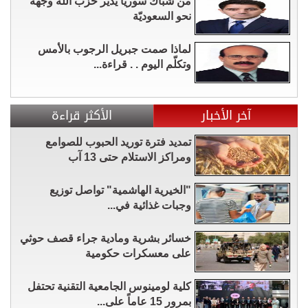
من شبّاك سوريا يدير حزب الله وجهه
نحو السعوديّة
لماذا صمت جبريل الرجوب بالأمس
وتكلّم اليوم . . قراءة...
آخر الأخبار
الأكثر قراءة
تمديد فترة توريد الحبوب للصوامع
ومراكز الاستلام حتى 13 آب
"الخيرية الهاشمية" تواصل توزيع
وجبات غذائية في...
خسائر بشرية ومادية جراء قصف حوثي
على معسكرات حكومية
كلية لومينوس الجامعية التقنية تحتفل
بمرور 15 عاماً على...