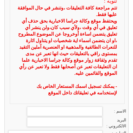
تنويه :
تتم مراجعة كافة التعليقات ،وتنشر في حال الموافقة
عليها فقط.
ويحتفظ موقع وكالة جراسا الاخبارية بحق حذف أي
تعليق في أي وقت ،ولأي سبب كان،ولن ينشر أي
تعليق يتضمن اساءة أوخروجا عن الموضوع المطروح
،او ان يتضمن اسماء اية شخصيات او يتناول اثارة
للنعرات الطائفية والمذهبية او العنصرية آملين التقيد
بمستوى راقي بالتعليقات حيث انها تعبر عن مدى
تقدم وثقافة زوار موقع وكالة جراسا الاخبارية علما
ان التعليقات تعبر عن أصحابها فقط ولا تعبر عن رأي
الموقع والقائمين عليه.
- يمكنك تسجيل اسمك المستعار الخاص بك
لإستخدامه في تعليقاتك داخل الموقع
الاسم :
البريد
الالكتروني :