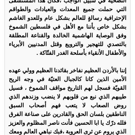
التضحية في سبيل الواجب ،فكان هذا المستشفى
التي حملت جميع المعدات والعيادات والطواقم
الإحترافية رسالةٍ للعالم بشكل عام وللعدو الغاشم
بشكل خاص بأننا مع الأهل في فلسطين الشموخ
وفق الوصاية الهاشمية الخالدة والقناعة المطلقة
بالتصدي للتهجير والترويع وقتل المدنيين الأبرياء
والأطفال الأنقياء بأسلحة الغدر الفتّاكة .
إننا بالأردن العظيم نفاخر بقائدنا العظيم وولي عهده
الأمين الذين كانا كالجبال العتيّة في وجه الريح
القويّة فسجل لهم التاريخ مواقف الشموخ ، فسيل
طيبهم الذي نبع من قلوبهم لا ينضب وزندهم الذي
روض الصعاب لا يتعب فهم أصحاب السبق
الناطقين بلسان الحق والقادرين على صناعة الفرق
فلله درّك يا ابا الحسين فأنت ناصر المظلوم والعزيز
الذي يروم عن ثرى العروبة ،فبك نباهي العالم ومعك