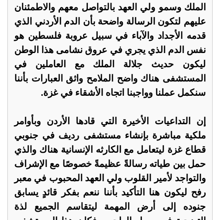
الملك وسمو ولي العهد بالتواصل معهم والاطمئنان
عليهم لتكون الرسالة واضحة بأن الدم الأردني الذي
قدمه الأجداد والآباء في سبيل عروبة فلسطين هو
نفس الدم الذي يجري في عروق نشامى هذا الوطن
ليكون حديث جلالة الملك مع العاملين في
المستشفى هناك واضح الملامح واثق العبارات بأننا
سنكمل عملنا وواجبنا اتجاه الأشقاء في غزة.
إن التداعيات الأخيرة التي قادها الأردن وبأوامر
ملكية مباشرة بإنشاء مستشفى رديف في جنوبي
قطاع غزة ليتعامل مع الكارثه الإنسانية هناك والذي
حمل بين طياته رسالةً عظيمةً خصوصًا مع الإشراف
والتواجد لأمير القلوب ولي العهد المحبوب في معبر
رفح ليكون هنا التأكيد بأننا ننعم بفكر قائدٍ يسابق
جنوده إلى أرض المهمة ليتقاسم الجميع لذة