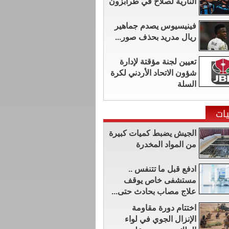
النارية لصلاح في طرابزون
فينيسيوس يصدم جماهير
ريال مدريد بحذف صور...
تعيين لجنة مؤقتة لإدارة
شؤون الاتحاد الأردني لكرة
السلة
ات
الجيش يضبط كميات كبيرة
من المواد المخدرة
ادفع قبل ما تتنفس ..
مستشفى خاص يوقف
علاج مصاب بحادث حتى...
اختتام دورة مقاومة
الإنزال الجوي في لواء