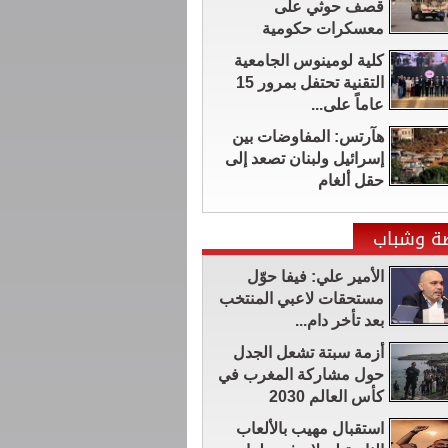
قصف حوثي على
معسكرات حكومية
كلية لومينوس الجامعية
التقنية تحتفل بمرور 15
عاماً على...
هآرتس: المفاوضات بين
إسرائيل ولبنان تصعد إلى
حقل ألغام
ضة وشباب
الأمير علي: فيفا حوّل
مستحقات لاعبي المنتخب
بعد تأخر دام...
أزمة سبتة تشعل الجدل
حول مشاركة المغرب في
كأس العالم 2030
استقبال مهيب بالألعاب