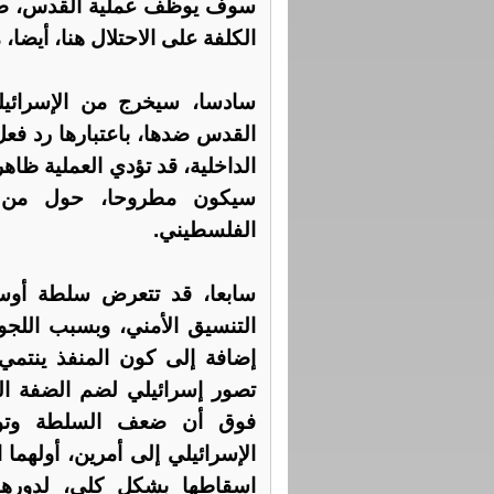
سوف يوظف عملية القدس، ضد 
الكلفة على الاحتلال هنا، أيضا
سادسا، سيخرج من الإسرائيل
القدس ضدها، باعتبارها رد فعل
الداخلية، قد تؤدي العملية ظاهر
سيكون مطروحا، حول من ي
الفلسطيني.
سابعا، قد تتعرض سلطة أوس
التنسيق الأمني، وبسبب اللج
إضافة إلى كون المنفذ ينتم
تصور إسرائيلي لضم الضفة الغر
فوق أن ضعف السلطة وتورط
الإسرائيلي إلى أمرين، أولهما 
اسقاطها بشكل كلي، لدورها ا