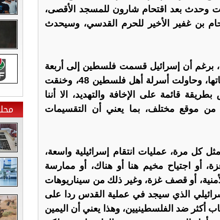
بت وحدث بعد اقتحام شارون للمسجد الأقصى،
ام بن غفير الأخير للحرم القدسي، وسيحدث
، برغم أن إسرائيل قسمت فلسطين إلى أربعة
أقسام، وحشرت غزة في معاناتها، وحاولت أسرلة أهل فلسطين 48، وخنقت
بطريقة قائمة على الإخافة والتهديد، الا أننا
محلي
 من موقع مختلف، بما يعني أن التقسيمات
ثل كل مرة، عمليات انتقام إسرائيلية واسعة،
، أو اجتياح مخيم هنا أو هناك، أو ممارسة
الأمنية، أو قصف غزة، وغير ذلك من سيناريوهات
إسرائيلي الذي سيجد في عملية القدس ردا على
ب أكثر ضد الفلسطينيين، وهذا يعني أن اليمين