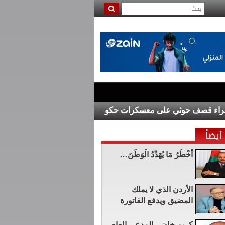
ف حوثي على معسكرات حكومية
كلية لومينوس الجامعية التقنية تحتفل بمرور 15 عاماً على شراكتها الاستراتيجية مع n
أيضاً
أَخْطَرُ مَا يُهَدِّدُ الْوَطَنَ…
الأردن الذي لا يملك
المضيق ويدفع الفاتورة
كريم خان .. المدعي العام