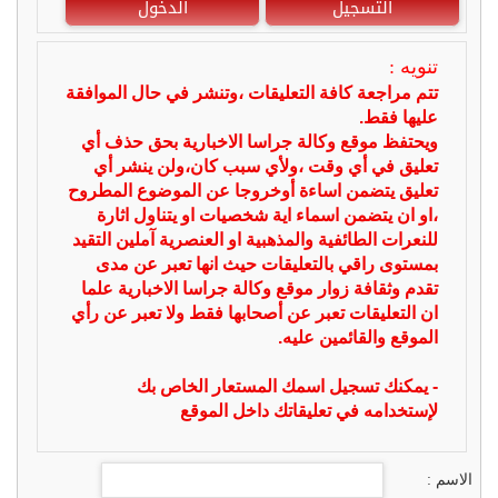
التسجيل
الدخول
تنويه :
تتم مراجعة كافة التعليقات ،وتنشر في حال الموافقة
عليها فقط.
ويحتفظ موقع وكالة جراسا الاخبارية بحق حذف أي
تعليق في أي وقت ،ولأي سبب كان،ولن ينشر أي
تعليق يتضمن اساءة أوخروجا عن الموضوع المطروح
،او ان يتضمن اسماء اية شخصيات او يتناول اثارة
للنعرات الطائفية والمذهبية او العنصرية آملين التقيد
بمستوى راقي بالتعليقات حيث انها تعبر عن مدى
تقدم وثقافة زوار موقع وكالة جراسا الاخبارية علما
ان التعليقات تعبر عن أصحابها فقط ولا تعبر عن رأي
الموقع والقائمين عليه.
- يمكنك تسجيل اسمك المستعار الخاص بك
لإستخدامه في تعليقاتك داخل الموقع
الاسم :