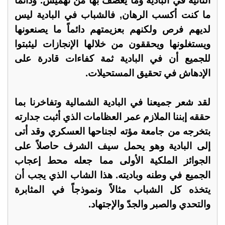
النائية في البادية وما يعصف بها من تهميش. ودائماً
ما كنت أكسب الرهان, فالشباب في البادية ليس
لديهم فرص ولكنهم بعزيمتهم دائماً ما يصنعونها
ويستغلونها ويحققون من خلالها الإنجازات ليثبتوا
للجميع أن في البادية ثمة كفاءات قادرة على
الإدهاش في تحقيق المستحيلات.
لقد شعر جميعنا في البادية الشمالية وتفاخرنا بما
حققه إبننا الملازم عمر العظامات الذي أثبت جدارته
بتخرجه من جامعة مؤته لجناحها العسكري وقد أتى
إلى البادية وهو يحمل سيف الشرف حاصلاً على
الجوائز الملكية الأولى مما جعله محط إعجاب
الجميع في وطنه وباديته. هذا الشاب الذي يجب أن
يتخذه كل الشباب مثالاً ونموذجاً في المثابرة
والتحدي والصبر والجدّ والإجتهاد.