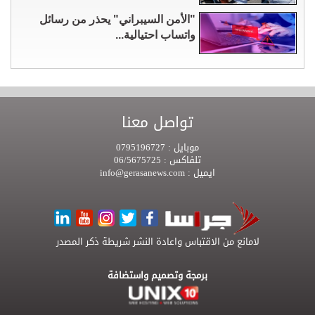
"الأمن السيبراني" يحذر من رسائل
واتساب احتيالية...
تواصل معنا
موبايل :
0795196727
تلفاكس :
06/5675725
ايميل :
info@gerasanews.com
لامانع من الاقتباس واعادة النشر شريطة ذكر المصدر
برمجة وتصميم واستضافة