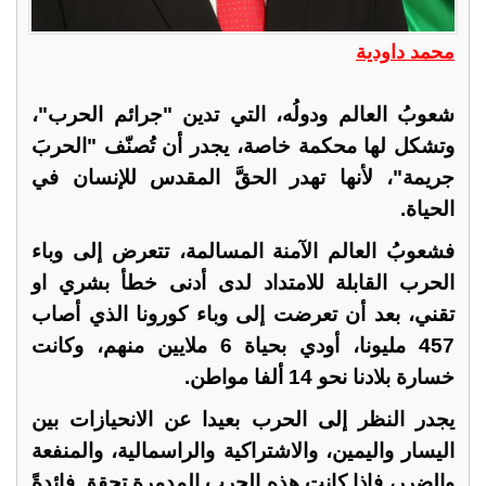
محمد داودية
شعوبُ العالم ودولُه، التي تدين "جرائم الحرب"،
وتشكل لها محكمة خاصة، يجدر أن تُصنّف "الحربَ
جريمة"، لأنها تهدر الحقَّ المقدس للإنسان في
الحياة.
فشعوبُ العالم الآمنة المسالمة، تتعرض إلى وباء
الحرب القابلة للامتداد لدى أدنى خطأ بشري او
تقني، بعد أن تعرضت إلى وباء كورونا الذي أصاب
457 مليونا، أودي بحياة 6 ملايين منهم، وكانت
خسارة بلادنا نحو 14 ألفا مواطن.
يجدر النظر إلى الحرب بعيدا عن الانحيازات بين
اليسار واليمين، والاشتراكية والراسمالية، والمنفعة
والضرر، فإذا كانت هذه الحرب المدمرة تحقق فائدةً