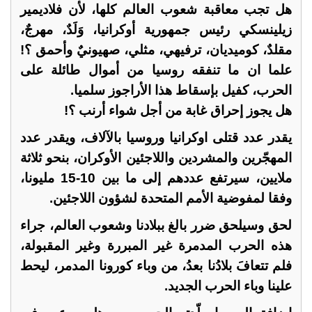
هل تجب معاقبة شعوب العالم كلها، لأن فلاديمير
زيلينسكي رئيس جمهورية أوكرانيا، وَلَدٌ، مهرجٌ،
مقلدٌ، كوميديان، ترفيهي، مثلي، صهيونيٌ وأحمق ؟!
علما ان ما تنفقه روسيا من أموال طائلة على
الحرب، كفيل بإسقاط هذا الأراجوز سلميا.
هل يجوز إحراق غابة من أجل شواء أرنب ؟!
يقدر عدد قتلى اوكرانيا وروسيا بالآلاف، ويقدر عدد
المهجّرين والمشردين واللاجئين الأوكران، بنحو ثلاثة
ملايين، سيرتفع عددهم إلى ما بين 10-15 مليونا،
وفقا لمفوضية الأمم المتحدة لشؤون اللاجئين.
لحق وسيلحق ضرر بالغ ببلادنا وشعوب العالم، جراء
هذه الحرب المدمرة غير المبررة وغير المقبولة،
فلم تتعافَ بلادُنا بعدُ، من وباء كورونا المدمر، ليحط
علينا وباء الحرب الجديد.