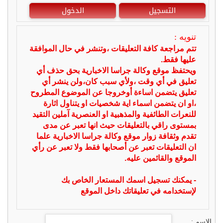
التسجيل
الدخول
تنويه :
تتم مراجعة كافة التعليقات ،وتنشر في حال الموافقة
عليها فقط.
ويحتفظ موقع وكالة جراسا الاخبارية بحق حذف أي
تعليق في أي وقت ،ولأي سبب كان،ولن ينشر أي
تعليق يتضمن اساءة أوخروجا عن الموضوع المطروح
،او ان يتضمن اسماء اية شخصيات او يتناول اثارة
للنعرات الطائفية والمذهبية او العنصرية آملين التقيد
بمستوى راقي بالتعليقات حيث انها تعبر عن مدى
تقدم وثقافة زوار موقع وكالة جراسا الاخبارية علما
ان التعليقات تعبر عن أصحابها فقط ولا تعبر عن رأي
الموقع والقائمين عليه.
- يمكنك تسجيل اسمك المستعار الخاص بك
لإستخدامه في تعليقاتك داخل الموقع
الاسم :