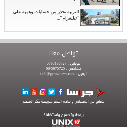
التربية تحذر من حسابات وهمية على
"تيليغرام"...
تواصل معنا
موبايل :
0795196727
تلفاكس :
06/5675725
ايميل :
info@gerasanews.com
لامانع من الاقتباس واعادة النشر شريطة ذكر المصدر
برمجة وتصميم واستضافة