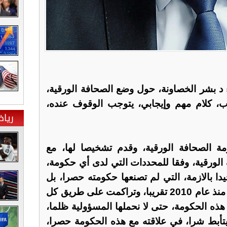
ء د بشر الخصاونة، حول وضع الصحافة الورقية،
، كلام مهم وإيجابي، يتوجب الوقوف عنده،
ريا
 الصحافة الورقية، وقدم تشخيصا لها، مع
الورقية، وفقا للمحددات التي لدى أي حكومة،
يدا بالازمة، التي لم تصنعها حكومته حصرا، بل
كانت أزمة قديمة بدأت تدريجيا منذ عام 2010 تقريبا، وتراكمت على طريق كل
 الحكومة، حتى لا نحملها المسؤولية ظلما،
تأبط شرا، في علاقته مع هذه الحكومة حصرا،