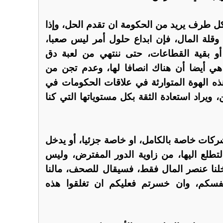
كل طرف يريد من الحكومة ان تقدم الحل، وإذا
قلة المال، فإن ابداع حلول أمر ليس صعبا،
 بقية القطاعات، حتى ننتهي من لعبة دق
ي أيضا أن هناك انصافا لها، وعدم تجن من
هذه الهوة المتوارثة في علاقات الحكومات في
، ويراد استعادة الثقة بكل مستوياتها التي كنا
كات خاصة بالكامل، او خاصة جزئيا، أو يدخل
تطلع اليها، من زاوية الدور المفترض، وليس
ادخلنا عنصر المال فقط، فسيقال للصحف، مالنا
نفسكم، وان خسرتم فعليكم ان تغلقوا هذه