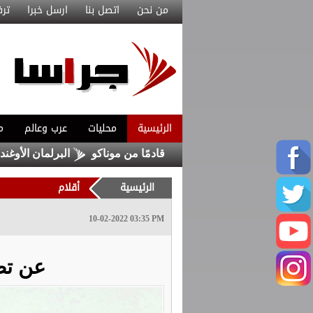
من نحن
اتصل بنا
ارسل خبرا
ترف
الرئيسية
محليات
عرب وعالم
م
 مع ماغنيس أكليوش قادمًا من موناكو
البرلمان الأوغندي يوافق
الرئيسية
أقلام
10-02-2022 03:35 PM
عن تص