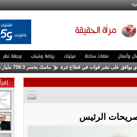
يه
ال وأعمال
ملفات ساخنة
مرئيات
رياضة وشباب
وجهة نظر
 على نشر قوات في قطاع غزة
ماسك يخسر 756.3 مليار دولار .. ولا يزال الأغنى في العالم
إقرأ 
ريحات الرئيس