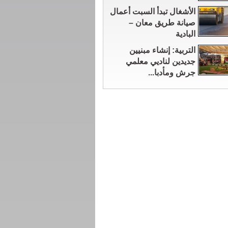
الأشغال تبدأ السبت أعمال
صيانة طريق معان –
البادية
التربية: إنشاء مبنيين
جديدين لناديي معلمي
جرش ومأدبا...