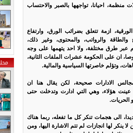
منظمة، احيانا، تواجهها بالصبر والاحتساب
لورقية، ازمة تتعلق بضرائب الورق، وارتفاع
ج والطاقة والرواتب، والمحتوى، وغير ذلك،
 عبر طرق مختلفة، ولا احد يتهمها على وجه
صا، ان على الحكومة عشرات الملفات الثانية،
محلي
هات، وتؤلم خاصرتها السياسية والمالية.
جالس الادارات صحيحة، لكن يقال هنا ان
 عينت هؤلاء، وهي التي ادارت وتدخلت حتى
الحريات.
دا، الى هجمات تنكر كل ما تفعله، ربما هناك
لا ينكر لها انجازات لم تتم الاشارة اليها، ومن