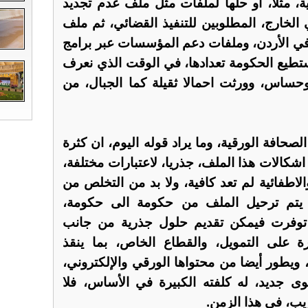
ة، مثلا، او حلها لملفات مثل ملف عدم تجديد
 الخارج، المطلوبين للتنفيذ القضائي، ثم ملف
في الأردن، وملفات دعم المؤسسات عبر برامج
تستطيع الحكومة تعدادها، في الوقت الذي نعرف
ساس، وورثت احمالا ثقيلة كما الجبال، من
لصحافة الورقية، وما يراد قوله اليوم، ان كثرة
شكالات هذا الملف، جذريا، لاعتبارات مختلفة،
الاطفائية لم تعد كافية، ولا بد من التخلص من
 يتم ترحيل الملف من حكومة الى حكومة،
 توفرت فيمكن تقديم حلول جذرية من جانب
 على التمويل، والقطاع الخاص، بما ينقذ
ويطور أيضا من محتواها الورقي والإلكتروني،
 جديد، له كلفته الكبيرة في الأساس، فلا
يب، في هذا الزمن.