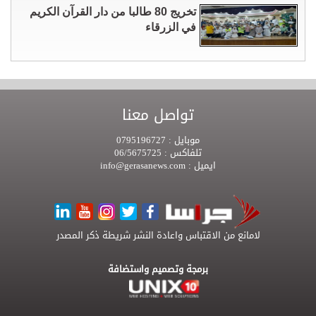
تخريج 80 طالبا من دار القرآن الكريم
في الزرقاء
تواصل معنا
موبايل :
0795196727
تلفاكس :
06/5675725
ايميل :
info@gerasanews.com
لامانع من الاقتباس واعادة النشر شريطة ذكر المصدر
برمجة وتصميم واستضافة