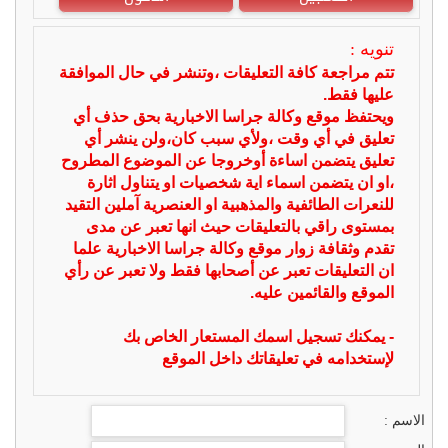
تنويه :
تتم مراجعة كافة التعليقات ،وتنشر في حال الموافقة
عليها فقط.
ويحتفظ موقع وكالة جراسا الاخبارية بحق حذف أي
تعليق في أي وقت ،ولأي سبب كان،ولن ينشر أي
تعليق يتضمن اساءة أوخروجا عن الموضوع المطروح
،او ان يتضمن اسماء اية شخصيات او يتناول اثارة
للنعرات الطائفية والمذهبية او العنصرية آملين التقيد
بمستوى راقي بالتعليقات حيث انها تعبر عن مدى
تقدم وثقافة زوار موقع وكالة جراسا الاخبارية علما
ان التعليقات تعبر عن أصحابها فقط ولا تعبر عن رأي
الموقع والقائمين عليه.
- يمكنك تسجيل اسمك المستعار الخاص بك
لإستخدامه في تعليقاتك داخل الموقع
الاسم :