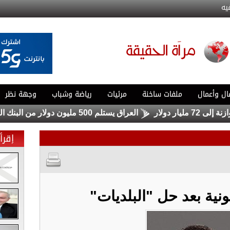
يه
ال وأعمال
ملفات ساخنة
مرئيات
رياضة وشباب
وجهة نظر
ر
العراق يستلم 500 مليون دولار من البنك المركزي الأميركي
إقرأ 
ونية بعد حل "البلديات"