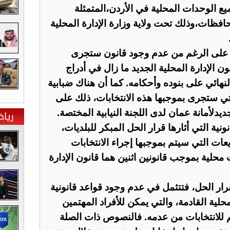
جميع الوحدات المحلية في الأردن،المتمثلة
افظات،وذلك تحت ولاية وزارة الإدارة المحلية
ل على الرغم من عدم وجود قانون ستجرى
ون الإدارة المحلية الجديد ما زال في أدراج
النهائي على بنوده وأحكامه. كما أن هناك ضبابية
لتي ستجرى بموجبها هذه الانتخابات، ذلك على
يدلأمانة عمان لدى اللجنة النيابية المختصة.
ريا
نية التي أثارها قرار الحل المبكر للبلديات،
عات التي سيتم بموجبها إجراء الانتخابات
ت محلية بموجب قانونين اثنين هما قانون الإدارة
 لقرار الحل، فتتثمل في عدم وجود قواعد قانونية
حلية القادمة، والتي يمكن للأفراد المهتمين
م للانتخابات من عدمه. فالنصوص ذات الصلة