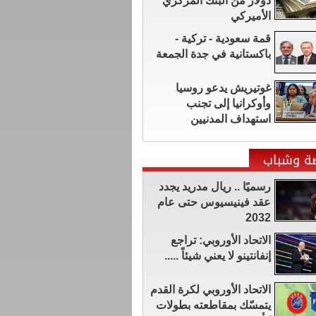
دولار من البنك المركزي
الأميركي
قمة سعودية - تركية -
باكستانية في جدة الجمعة
غوتيريش يدعو روسيا
وأوكرانيا إلى تجنب
استهداف المدنيين
ضة وشباب
رسميًا .. ريال مدريد يجدد
عقد فينيسيوس حتى عام
2032
الاتحاد الأوروبي: تراجع
إنفانتينو لا يعني شيئاً .....
الاتحاد الأوروبي لكرة القدم
يتمسّك بمقاطعته بطولات