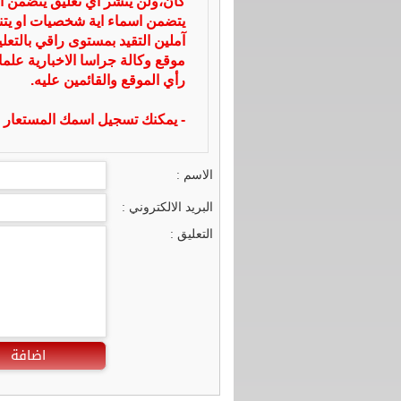
كان،ولن ينشر أي تعليق يتضمن ا
يتضمن اسماء اية شخصيات او يتناو
آملين التقيد بمستوى راقي بالتعل
موقع وكالة جراسا الاخبارية علما
رأي الموقع والقائمين عليه.
- يمكنك تسجيل اسمك المستعار ا
الاسم :
البريد الالكتروني :
التعليق :
اضافة