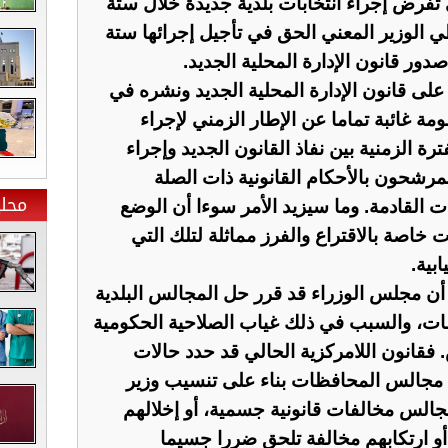
 تفرض إجراء انتخابات بلدية جديدة خلال ستة
ي الوزير المعني الحق في تأجيل إجرائها ستة
دور قانون الإدارة المحلية الجديد.
لى قانون الإدارة المحلية الجديد ونشره في
مة غائبة تماما عن الإطار الزمني لإجراء
رة الزمنية بين نفاذ القانون الجديد وإجراء
المرشحون بالأحكام القانونية ذات الصلة
محلي
ت القادمة. وما سيزيد الأمر سوءا أن الوضع
خاصة بالاقتراع والفرز مماثلة لتلك التي
بية.
ز أن مجلس الوزراء قد قرر حل المجالس البلدية
ت، والسبب في ذلك غياب الصلاحية الحكومية
قانون اللامركزية الحالي قد حدد حالات
 مجالس المحافظات بناء على تنسيب وزير
مجالس مخالفات قانونية جسمية، أو إخلالهم
 أو ارتكابهم مخالفة تلحق ضررا جسيما