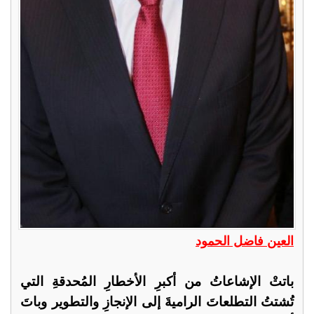
العين فاضل الحمود
باتتْ الإشاعاتُ من أكبرِ الأخطارِ المُحدقةِ التي
تُشتتُ التطلعاتَ الراميةَ إلى الإنجازِ والتطوير وباتَ