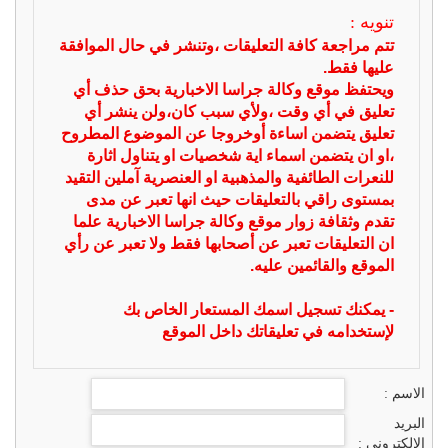
تنويه :
تتم مراجعة كافة التعليقات ،وتنشر في حال الموافقة
عليها فقط.
ويحتفظ موقع وكالة جراسا الاخبارية بحق حذف أي
تعليق في أي وقت ،ولأي سبب كان،ولن ينشر أي
تعليق يتضمن اساءة أوخروجا عن الموضوع المطروح
،او ان يتضمن اسماء اية شخصيات او يتناول اثارة
للنعرات الطائفية والمذهبية او العنصرية آملين التقيد
بمستوى راقي بالتعليقات حيث انها تعبر عن مدى
تقدم وثقافة زوار موقع وكالة جراسا الاخبارية علما
ان التعليقات تعبر عن أصحابها فقط ولا تعبر عن رأي
الموقع والقائمين عليه.
- يمكنك تسجيل اسمك المستعار الخاص بك
لإستخدامه في تعليقاتك داخل الموقع
الاسم :
البريد
الالكتروني :