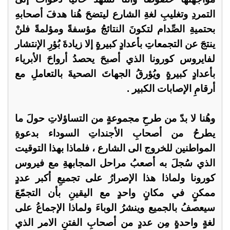
التمردِ وتغليبِ لغةِ الشارع ليتضحَ هُنا هدفَ أصحابهِ
بحتميةِ الصِّدام لتكونَ النتائجُ مؤسفةً ومؤلمةً فلنْ
ينتجَ عن التجمعاتِ بأعدادٍ كبيرةٍ إلا زيادةَ بُؤرِ الإنتشار
لفايروس كورونا الذي أصبحَ يحصدُ أرواحَ الأبرياء
بأعدادٍ كبيرةٍ ويُؤرقُ الجهاتَ الصحيةَ بالتعاملِ مع
أرقامِ الإصابات الكبير .
وهُنا لا بدّ من طرحِ مجموعةٍ من التساؤلاتِ حولَ ما
يطرحُ من أصحابِ الأجنداتِ السوداء بدعوةِ
المواطنين للخروج الى الشارع ، فلماذا بهذا التوقيت
الذي سُجلَ به أصعبُ مراحل المجابهةِ مع فيروس
كورونا ولماذا هذا الإصرارُ على تجميعِ أكبر عددٍ
ممكنٍ في مكانٍ واحدٍ مع اليقينِ بأن التجمّعَ
سيعصفُ بالجميع وينشرُ الوباءَ ولماذا الإجماعُ على
لغةٍ واحدةٍ مِن عددٍ من أصحابِ الفتنِ الامر الذي