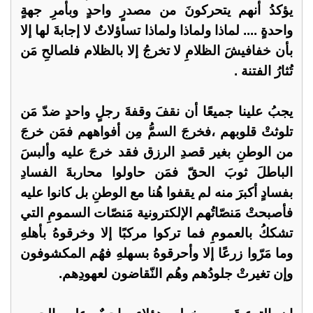
يؤكدُ أنهم يتحركونَ من مصدرٍ واحدٍ وبأمرِ جهةٍ
واحدةٍ .... لماذا ولماذا ولماذا تساؤلاتٌ لا إجابةَ لها إلا
بأن خفافيشَ الظلامِ لا تخرجُ إلا بالظلام فلصالحِ مَن
تُثارُ الفتنة .
يجبُ علينا جميعًا أن نقفَ وقفةَ رجلٍ واحدٍ ضدّ مَن
تلوثتْ قلوبهم ،فخرجَ السمُّ مِن أفواههم فمَن خرجَ
من الوطنِ بغير قصدِ الرزق فقد خرجَ عليه وألبسَ
الباطلَ ثوبَ الحقّ فمَن حاولوا محاربةَ الفسادِ
بفسادٍ أكبرَ منه لم يقفوا هُنا مع الوطنِ بل كانوا عليه
فأصبحتْ مَنصّاتُهم الإلكترونية مَنصّات السمومِ التي
تشككُ بالعمومِ فما تركوا مركبًا إلا وخرقوهُ بأهلهِ
وما مَرّوا زرعًا إلا وأحرقوهُ بسهلهِ فهُم المكشوفون
وإن تغيرتْ جلودُهم وهُم النّقاضون لعهودِهم.