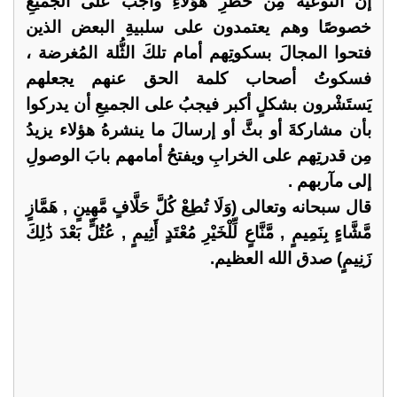
إن التوعيةَ مِن خطرِ هؤلاءِ واجبٌ على الجميعِ
خصوصًا وهم يعتمدون على سلبيةِ البعض الذين
فتحوا المجالَ بسكوتِهم أمام تلكَ الثُّلة المُغرضة ،
فسكوتُ أصحاب كلمة الحق عنهم يجعلهم
يَستَشْرون بشكلٍ أكبر فيجبُ على الجميعِ أن يدركوا
بأن مشاركةَ أو بثَّ أو إرسالَ ما ينشرهُ هؤلاء يزيدُ
مِن قدرتِهم على الخرابِ ويفتحُ أمامهم بابَ الوصولِ
إلى مآربهم .
قال سبحانه وتعالى (وَلَا تُطِعْ كُلَّ حَلَّافٍ مَّهِينٍ , هَمَّازٍ
مَّشَّاءٍ بِنَمِيمٍ , مَّنَّاعٍ لِّلْخَيْرِ مُعْتَدٍ أَثِيمٍ , عُتُلٍّ بَعْدَ ذَٰلِكَ
زَنِيمٍ) صدق الله العظيم.