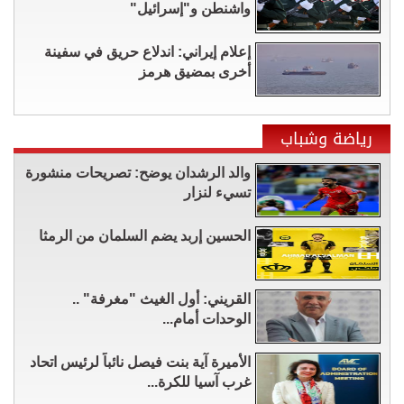
واشنطن و"إسرائيل"
إعلام إيراني: اندلاع حريق في سفينة
أخرى بمضيق هرمز
رياضة وشباب
والد الرشدان يوضح: تصريحات منشورة
تسيء لنزار
الحسين إربد يضم السلمان من الرمثا
القريني: أول الغيث "مغرفة" ..
الوحدات أمام...
الأميرة آية بنت فيصل نائباً لرئيس اتحاد
غرب آسيا للكرة...