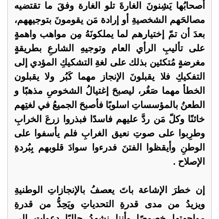
أصحابُها يَشِنونَ الغارةَ تلو الغارة وفقَ ما تقتضيه
مصالحَهم الشخصيةِ أو إرادة مَن يقومونَ بتوجيههم،
بعدَ أن تمّ إختيارهم لما يملكونَهُ مِن مواهب واهمةٍ
على تأليبِ الرأي العام وتوجيهِ الشارعِ بطريقةٍ
مغرضةٍ مُتكئين بذلك على لغةِ التشكيكِ المؤدي إلى
التفكيكِ فلا يقبلونَ الإنجاز مهما كَبُر ولا يقبلون
الخطأ مهما صَغُر، ليصبحَ إغتيالُ الشخوصِ مذهبًا و
الطعنُ بالمؤسساتِ اسلوبًا فأصبحَ الجميعُ في لغتِهم
خائنًا وكلّ مَن ردَّ عليهم فاسدًا فبذروا زرعَ الخرابِ
وطرِبوا على صوتِ نعيق الغرابِ فلم يأسفوا على
الوطنِ وأيقظوا الفتنَ فدرءوا سوادَ قلوبهم بِبُردةِ
الإصلاح .
إن خطرَ الإشاعة باتَ يعصفُ بالإنجازاتِ الوطنيةِ
ويزيدُ من مدى قدرةِ التحدياتِ ويَحِدُّ من قدرةِ
مواجهتها خصوصًا وأننا نشهدُ حاليًا دعوات إلى