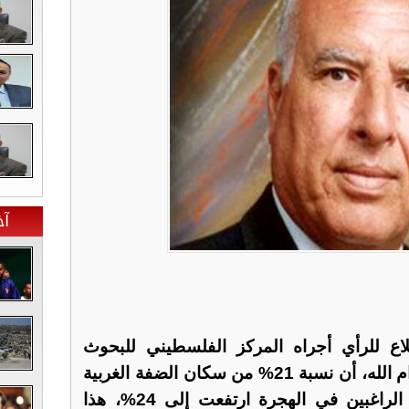
آخ
اع للرأي أجراه المركز الفلسطيني للبحوث
السياسية والمسحية، ومقره رام الله، أن نسبة 21% من سكان الضفة الغربية
يفكرون بالهجرة، ولكن نسبة الراغبين في الهجرة ارتفعت إلى 24%، هذا