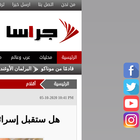
من نحن
اتصل بنا
ارسل خبرا
ترف
الرئيسية
محليات
عرب وعالم
م
د مع ماغنيس أكليوش قادمًا من موناكو
البرلمان الأوغندي يواف
الرئيسية
أقلام
05-10-2020 10:41 PM
هل ستقبل إسرائي