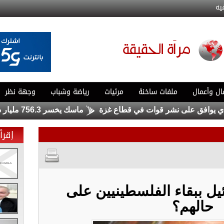
يه
ال وأعمال
ملفات ساخنة
مرئيات
رياضة وشباب
وجهة نظر
ق على نشر قوات في قطاع غزة
ماسك يخسر 756.3 مليار دولار .. ولا يزال الأغنى في العالم
إقرأ 
ل ببقاء الفلسطينيين على
حالهم؟