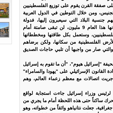
لى صفقة القرن يقوم على توزيع الفلسطينيين
جنيس، ومن خلال التوطين في الدول العربية
م جنسية البلاد التي سيعبرون إليها، فدولة
إسرائيل التي تجاوز عدد سكانها هذا العام 9 مليون، لن تبقى صامتة أمام
فلسطينيين، وستعمل بكل طاقتها ومخططاتها
لأرض الفلسطينية من سكانها، ولكن برضاهم
 والتي صار من واجبها أن تلبي حاجات الصديق
صحيفة "إسرائيل هيوم"، "أن ما تقوم به إسرائيل
دة القانون الإسرائيلي على "يهودا والسامراء"
أجريت اتصالات مع معظم زعماء العالم، وهم
 لرئيس وزراء إسرائيل جاءت استجابة لواقع
حرك ساكناً حتى هذه اللحظة أمام ما يجري من
غرافية، جعلت نتانياهو واثقاً من خطواته، وهو