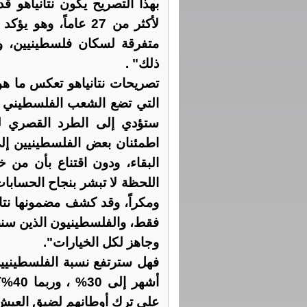
بهذا التصريح يكون نتانياهو 
لأكثر من 27 عاماً، 
متفرقة لسكان فلسطينيين، ولي
ذلك" .
تصريحات نتانياهو تعكس ما هو
التي تضع الشعب الفلسطيني أم
ستؤدي إلى الطرد القصري لل
اطمئنان بعض الفلسطينيين إلى
البقاء، ودون اقتناع بأن من 
اللحظة لا تبشر بنجاح الحسابات 
ومكراً، وقد كشف مضمونها نتان
فقط، والفلسطينيون الذين سن
وجاهز لكل الخيارات".
فهل سترتفع نسبة الفلسطينيين 
أشهر
على ترك أوطانهم لضيق العيش و