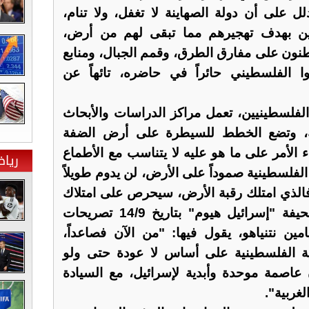
 على أن دولة الصهاينة لا تغفل، ولا تنام،
ين بهدف تهجيرهم مما تبقى لهم من أرض،
نون على مفارق الطرق، وقمم الجبال، ومنابع
وا الفلسطيني حائراً في حاضره، تائهاً عن
فلسطينيين، تعمل مراكز الدراسات والأبحاث
عة، وتضع الخطط للسيطرة على أرض الضفة
ء الأمر على ما هو عليه لا يتناسب مع الأطماع
ريا
 الفلسطينية صموداً على الأرض، لن يدوم طويلاً
الذي امتلك رقبة الأرض، سيحرص على امتلاك
باقي أطرافها، وقد نشرت صحيفة "إسرائيل هيوم" بتاريخ 14/9 تصريحات
امين نتنياهو، يقول فيها: "من الآن فصاعداً،
ية الفلسطينية على أساس لا عودة حتى ولو
اصمة موحدة وأبدية لإسرائيل، مع السيادة
غربية".