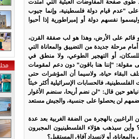
قد طوى صفحة المفاوضات العبثية التي امتدت
وهو يؤكد على "عدم قيام دولة فلسطينية، وإنما جيوب
سموا نفسهم دولة أو إمبراطورية إذا أحبوا
 قائم على الأرض، وهذا هو لب صفقة القرن،
ام مرحلة جديدة من التضييق والمعاناة التي
سكان، أو التهجير الطوعي، ولا منطق في
محلي
 مقولة: "إننا هنا باقون" دون دعم لمقومات
خلف البقاء حياة، ولاسيما أن المؤشرات حتى
الفلسطينية، فالحسابات الإسرائيلية أكثر خبثاً
ياهو حين قال: "لن نضم أريحا، سنضم الأغوار
ضمهم لن يحصلوا على جنسية، والجيش مستعد
الراغبين بالهجرة من الضفة الغربية بعد عدة
 إلى 30% ، وربما 40%؟ وأين سيذهب هؤلاء الفلسطينيون المجبرون
المعاناة، أو لانسداد آفاق المستقبل؟