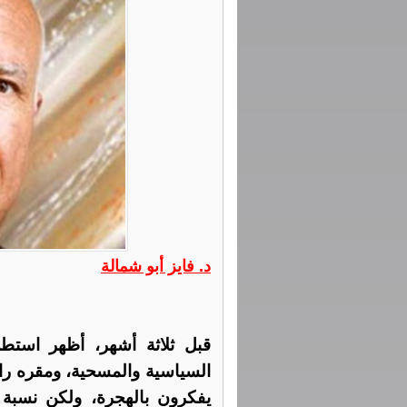
د. فايز أبو شمالة
قبل ثلاثة أشهر، أظهر استطل