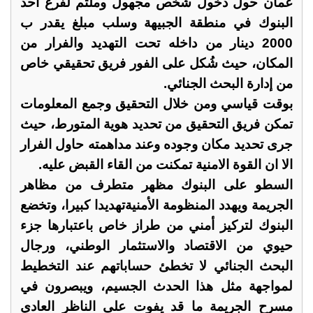
عمان حول دخول شخص مجهول وملثم لفرع احد
البنوك في منطقة الجبيهة وسلب مبلغ يقدر ب
2000 دينار من داخله تحت التهديد والفرار من
المكان، حيث شُكل على الفور فريق تحقيقي خاص
من إدارة البحث الجنائي.
بوقت قياسي ومن خلال التحقيق وجمع المعلومات
تمكن فريق التحقيق من تحديد هوية المتورط، حيث
جرى تحديد مكان وجوده وعند مداهمته حاول الفرار
الا ان القوة الامنية تمكنت من القاء القبض عليه.
السطو على البنوك مظهر متطرف من مظاهر
الجريمة ويهدد المنظومة الأمنيةتهديدا كبيرا، وتخضع
البنوك لتركيز أمني من طراز خاص باعتبارها جزء
حيوي من الاقتصاد والاستثمار الوطني، ورجال
البحث الجنائي لا تخطئ حساباتهم عند التخطيط
لمواجهة مثل هذا الحدث الجسيم، ويبصرون في
مسرح الجريمة ما قد يفوت على الناظر العادي