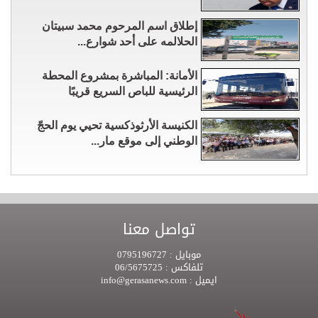
إطلاق اسم المرحوم محمد سبيتان
الحلالمه على أحد شوارع...
الأمانة: المباشرة بمشروع المحطة
الرئيسية للباص السريع قريبًا
الكنيسة الأرثوذكسية تحيي يوم الحجّ
الوطني إلى موقع مار...
تواصل معنا
موبايل :
0795196727
تلفاكس :
06/5675725
ايميل :
info@gerasanews.com