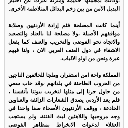
،وكانت بمجملها حكيمة ومتزنة عبرت عن اختيار
البديل الآمن من بين زخم البدائل المتلاطمة الأخرى.
أينما كانت المصلحة فثم إرادة الأردنيين وصلابة
مواقفهم الأصيلة ،ولا مصلحة لنا بالعناد والتصعيد
والاتجاه نحو الفوضى والتخريب والعنف كما يفعل
الاشقاء في دول العنف العربي الان ، ولنا فيهم
عبرة ونحن من اولو الالباب.
المملكة واحة امن استقرار، وملجا للخائفين الناجين
من الحروب الطاحنة في بلدانهم ،وقد خاب سعي
من حاول جرنا إلى مثلها لتخريب بيوتنا بأنفسنا ،
فلم يعد الأردني يصدق الشعارات الزائفة والعناوين
الخادعة ، ووقف الأردنيون الأصحاء صفا واحدا في
وجه مروجيها واللاهثين لبث الفتنة، ولم يستجب
العقلاء لدعوات الانخراط بمظاهر الفوضى