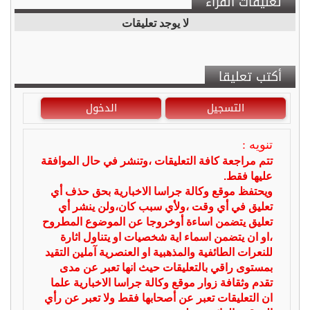
تعليقات القراء
لا يوجد تعليقات
أكتب تعليقا
التسجيل
الدخول
تنويه :
تتم مراجعة كافة التعليقات ،وتنشر في حال الموافقة
عليها فقط.
ويحتفظ موقع وكالة جراسا الاخبارية بحق حذف أي
تعليق في أي وقت ،ولأي سبب كان،ولن ينشر أي
تعليق يتضمن اساءة أوخروجا عن الموضوع المطروح
،او ان يتضمن اسماء اية شخصيات او يتناول اثارة
للنعرات الطائفية والمذهبية او العنصرية آملين التقيد
بمستوى راقي بالتعليقات حيث انها تعبر عن مدى
تقدم وثقافة زوار موقع وكالة جراسا الاخبارية علما
ان التعليقات تعبر عن أصحابها فقط ولا تعبر عن رأي