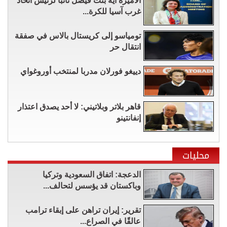
الأميرة آية بنت فيصل نائباً لرئيس اتحاد
غرب آسيا للكرة...
تومياسو إلى كريستال بالاس في صفقة
انتقال حر
دييغو فورلان مدربا لمنتخب أوروغواي
قاهر بلاتر وبلاتيني: لا أحد يصدق اعتذار
إنفانتينو
محليات
الدعجة: اتفاق السعودية وتركيا
وباكستان قد يؤسس لتحالف...
تقرير: إيران تراهن على إبقاء ترامب
عالقًا في الصراع...