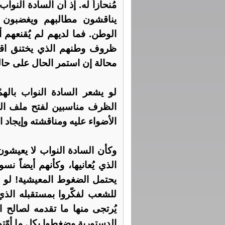
مُنحازاً له. إذ أن السادة الن
يناقشون مطالبهم ويغضبون ل
الوطن. فما لديهم لم يُقنعهم أ
ظروف وطنهم الذي يختنق اقتصا
محالة إن استمر الحال على حال
لو يشعر السادة النواب بالهم
الظرف مناسبين لفتح ملف الضم
الأضواء عليه ومناقشته وإيجاد 
وكأن السادة النواب لا يعيشو
الذي يُعانيها، وكأنهم أيضاً ن
يحتمل الضغوط المعيشية! لو أن
للشعب لفكّروا بمستقبله الذي
يُرتجى منها ما تقدمه لصالح ا
الدستورية وضغطوا بكل ما أوّت