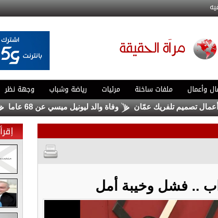
يه
ال وأعمال
ملفات ساخنة
مرئيات
رياضة وشباب
وجهة نظر
تصميم تلفريك عمّان
وفاة والد ليونيل ميسي عن 68 عاما
الترخ
إقرأ 
ب .. فشل وخيبة أمل