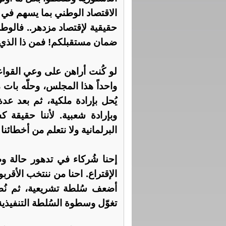
الاقتصاد الوطني بما يسهم ف
حقيقية لإقتصاد مزدهر.. فالوط
ضمان مستقبلكم! فمن ذا الذي 
لو كُنت أراهن على وعي القواعد 
واحداً هذا المجلس، وحلّه بات
يُحل بإرادة ملكية، ثم بعد 
وبإرادة شعبية. لأننا حقيقة ك
البرلمانية ولا نتعلم من أخطائنا 
إحنا شُركاء في تدهور حالة و
الإقتراع. احنا من ننتخب الأقرب
أضعف سُلطة تشريعية، ثم نُطا
تغوّل وسطوة السُلطة التنفيذية