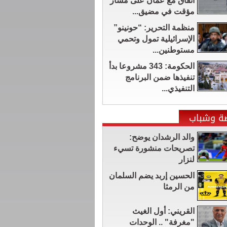
اتفاق مع عُمان على مسار
مؤقت في مضيق...
منظمة التحرير: “حونينو”
الإسرائيلية تمول وتحمي
مستوطنين...
الحكومة: 343 مشروعا بدأ
تنفيذها ضمن البرنامج
التنفيذي...
ضة وشباب
والد الرشدان يوضح:
تصريحات منشورة تسيء
لنزار
الحسين إربد يضم السلمان
من الرمثا
القريني: أول الغيث
"مغرفة" .. الوحدات