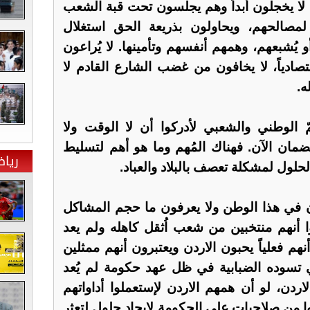
واب لا يخجلون أبداً وهم يجلسون تحت قبة الشعب
مصالحهم، ويحاولون بذريعة الحق استغلال
و يُشبعهم، وهمهم أنفسهم وتأمينها. لا يُراعون
دياً، لا يخافون من غضب الشارع القادم لا
ه.
ّ الوطني والشعبي لأدركوا أن لا الوقت ولا
ان الآن. فهناك المُهم وما هو أهم لتسليط
ريا
الحلول لمشكلة تعصف بالبلاد والعباد.
ن في هذا الوطن ولا يعرفون ما حجم المشاكل
سوا أنهم منتخبين من شعب اُثقل كاهله ولم يعد
هم فعلياً يحبون الاردن ويعتبرون أنهم ممثلين
 تسوده الضبابية في ظل عهد حكومة لم يُعد
لاردن، لو أن همهم الاردن لإستعملوا أداواتهم
وا من صلاحيات على الحكومة لإيجاد حلول لتعثر