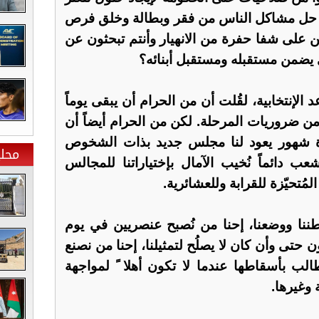
ي حل مشاكل الناس من فقر وبطالة وخلق فرص
ن على شفا حفرة من الانهيار وأنتم تبحثون عن
يضمن مستقبله ومستقبل أبنائه؟
الإنتخابية، لقُلت أن من الحرام أن يبقى يوماً
 من ضروريات المرحلة. لكن من الحرام أيضاً أن
عدة شهور يعود لنا مجلس جديد بذات الشخوص
محلي
شعب دائماً نُخيب الآمال بإختياراتنا للمجالس
المُتحيّزة للقرابة وللعشائرية.
طننا ووضعنا، إحنا من نُصبح عنصريين في يوم
ون حتى وأن كان لا يصلُح لتمثيلنا، إحنا من نصنع
لب بأسقاطها عندما لا تكون أهلا ً لمواجهة
 وغيرها.