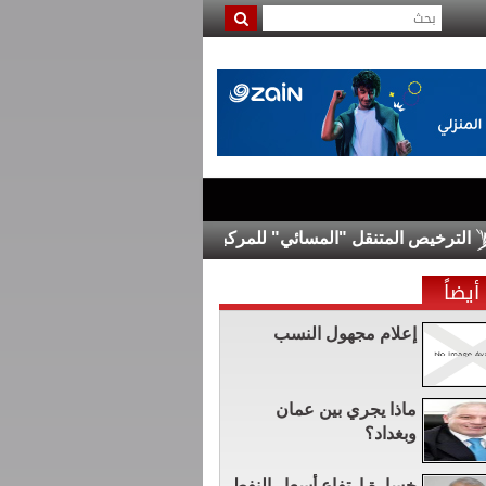
يص المتنقل "المسائي" للمركبات في برقش الأحد
حماس تؤكد استع
أيضاً
إعلام مجهول النسب
ماذا يجري بين عمان
وبغداد؟
خسارة ارتفاع أسعار النفط