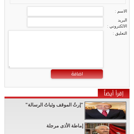
الاسم :
البريد
الالكتروني :
التعليق :
اضافة
إقرأ أيضاً
"إرثُ الموقف وثباتُ الرسالة"
إماطة الأذى مرجلة