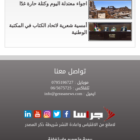
اجواء معتدلة اليوم وكتلة حارة غدًا
أمسية شعرية لاتحاد الكتاب في المكتبة
الوطنية
تواصل معنا
موبايل :
0795196727
تلفاكس :
06/5675725
ايميل :
info@gerasanews.com
لامانع من الاقتباس واعادة النشر شريطة ذكر المصدر
برمجة وتصميم واستضافة