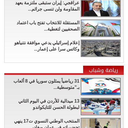
عراقجي: إيران ستبقى ملتزمة بعهد
المقاومة ولن تنسى جرائم...
المستقلة للانتخاب تفتح باب اعتماد
الصحفيين لتغطية...
إعلام إسرائيلي يدعي موافقة نتنياهو
وكاتس سرا على إعمار...
رياضة وشباب
31 رياضياً يمثلون سوريا في 8 ألعاب
بـ"متوسطية...
13 ميدالية للأردن في اليوم الثاني
لبطولة الحسن للتايكواندو
المنتخب الوطني النسوي ت17 ينهي
تحضيراته في عمان ويغادر...