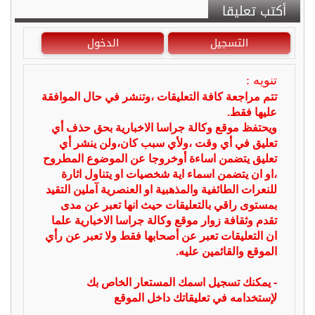
أكتب تعليقا
التسجيل
الدخول
تنويه :
تتم مراجعة كافة التعليقات ،وتنشر في حال الموافقة
عليها فقط.
ويحتفظ موقع وكالة جراسا الاخبارية بحق حذف أي
تعليق في أي وقت ،ولأي سبب كان،ولن ينشر أي
تعليق يتضمن اساءة أوخروجا عن الموضوع المطروح
،او ان يتضمن اسماء اية شخصيات او يتناول اثارة
للنعرات الطائفية والمذهبية او العنصرية آملين التقيد
بمستوى راقي بالتعليقات حيث انها تعبر عن مدى
تقدم وثقافة زوار موقع وكالة جراسا الاخبارية علما
ان التعليقات تعبر عن أصحابها فقط ولا تعبر عن رأي
الموقع والقائمين عليه.
- يمكنك تسجيل اسمك المستعار الخاص بك
لإستخدامه في تعليقاتك داخل الموقع