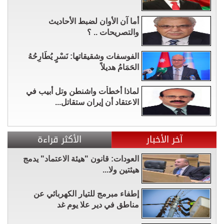
أما آن الأوان لضبط الأحاديث
والتصريحات .. ؟
الفوسفات وشقيقاتها: نَسْرٍ يُطَارِحُهُ
الحَمَامُ هديلاً
لماذا أخطأت واشنطن وتل أبيب في
الاعتقاد أن إيران ستقاتل...
آخر الأخبار
الأكثر قراءة
العودات: قانون "هيئة الاعتماد" يدمج
هيئتين ولا...
إطفاء مبرمج للتيار الكهربائي عن
مناطق في دير علا يوم غد