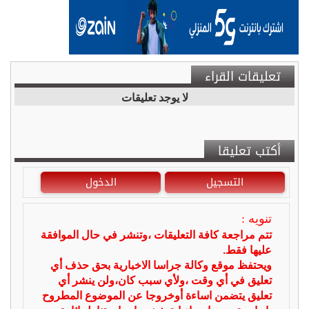
تعليقات القراء
لا يوجد تعليقات
أكتب تعليقا
التسجيل
الدخول
تنويه :
تتم مراجعة كافة التعليقات ،وتنشر في حال الموافقة
عليها فقط.
ويحتفظ موقع وكالة جراسا الاخبارية بحق حذف أي
تعليق في أي وقت ،ولأي سبب كان،ولن ينشر أي
تعليق يتضمن اساءة أوخروجا عن الموضوع المطروح