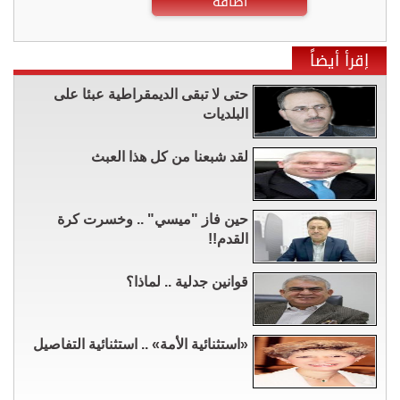
اضافة
إقرأ أيضاً
حتى لا تبقى الديمقراطية عبئا على
البلديات
لقد شبعنا من كل هذا العبث
حين فاز "ميسي" .. وخسرت كرة
القدم!!
قوانين جدلية .. لماذا؟
«استثنائية الأمة» .. استثنائية التفاصيل