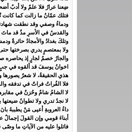
ضِعنا عرارُ فلا علمٌ ولا أدبٌ أض
فتلك عمّانُ ما زالت كما كانت تُد
ودماءُ وصفي وقد نطقت شهادته ظُل
والقدسُ في الأسرِ مذُ قد ماتَ من 
وتلكَ بغدادُ والأمجادُ حائرةٌ ودم
ولا بمعتصمٍ يدري بصرختها حتى أ
والجارُ خصمٌ لجارٍ إذ يحاصره صنع
اخوانُ يوسفَ قد ألقوه في جبٍ إ
هذي الحقيقةُ، لا شعرٌ يصورها وا
فلا الفُراتُ فراتٌ في تدفقه والن
لا الشامُ شامٌ وحُزنٌ في مقابره
لا نجدُ تدري ولا تطوانُ ضيعتها ب
داءُ العروبةِ أعيى مَنْ يطببهُ با
أبناءَ قومي وإن القولَ إجمالٌ عزّ
فاتلوا عليه من الآياتِ ما وصّى قب