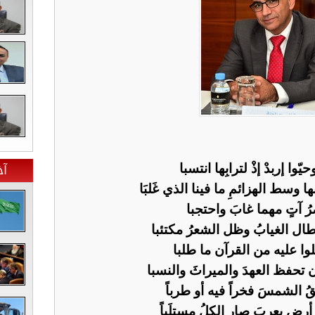
آخ
يّوا إربدْ إذْ لترابِها انتسبا
ا وسط الهزائمِ ما فينا الذي غَلبَا
صرُ آتٍ مهما غابَ واحتجبا
 طال الغيابُ وظل الشعرُ مكتئبا
تلوا عليه من القرآن ما طلبا
ن تحفظ العهدَ والميراثَ والنسبا
نقُ الشمسَ فخراً فيه أو طرباً
رضِ يعربَ صار الكلُ مستلَباً