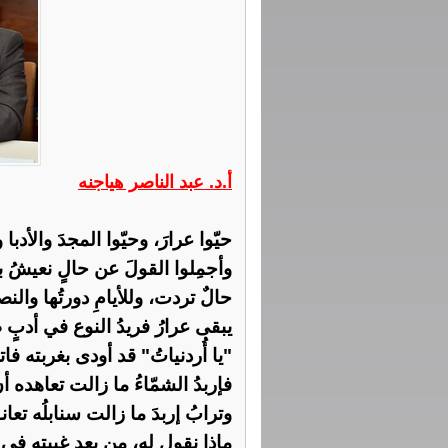
أ.د. عبد الناصر هياجنه
حيّوا عرارَ، وحيّوا المجدَ والأدبا وح
وأجمِلوا القولَ عن حالٍ نعيشُ به
حالٌ تردت، وللأيامِ دورتُها والن
يبقى عرارُ فريدُ النوع في أدبٍ
"يا أُردنياتُ" قد أودى بغربته فا
فإربدُ الشمّاءُ ما زالت تعاهده أ
وترابُ إربدَ ما زالت سنابلُه تعا
ماذا نقول له، من بعد غيبته في أ