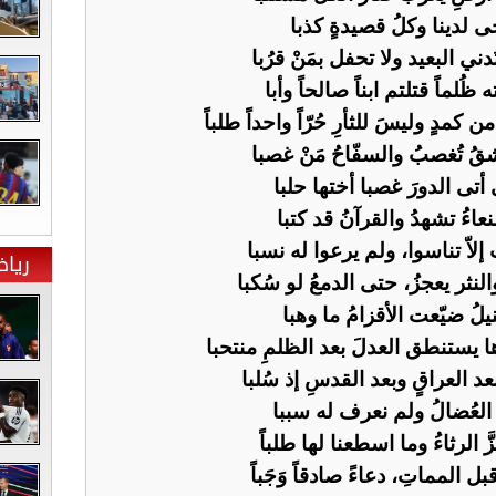
حى لدينا وكلُ قصيدةٍ كذبا
ني البعيد ولا تحفل بمَنْ قرُبا
ماً قتلتم ابناً صالحاً وأبا
كمدٍ وليسَ للثأرِ حُرّاً واحداً طلباً
شقُ تُغصبُ والسفّاحُ مَنْ غصبا
تى الدورَ غصبا أختها حلبا
اءُ تشهدُ والقرآنُ قد كتبا
لاّ تناسوا، ولم يرعوا له نسبا
ريا
لنثر يعجزُ، حتى الدمعُ لو سُكبا
يلُ ضيّعت الأقزامُ ما وهبا
ا يستنطق العدلَ بعد الظلمِ منتحبا
عد العراقٍ وبعد القدسِ إذ سُلبا
نَ العُضالُ ولم نعرف له سببا
َ الرثاءُ وما اسطعنا لها طلباً
ل المماتِ، دعاءً صادقاً وَجَباً