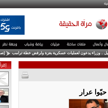
يه
ال وأعمال
ملفات ساخنة
مرئيات
رياضة وشباب
وجهة نظر
 وزراء يدعون لعمليات عسكرية بغزة ولرفض خطة ترامب
إصابة عس
إقرأ 
حيّوا عرار