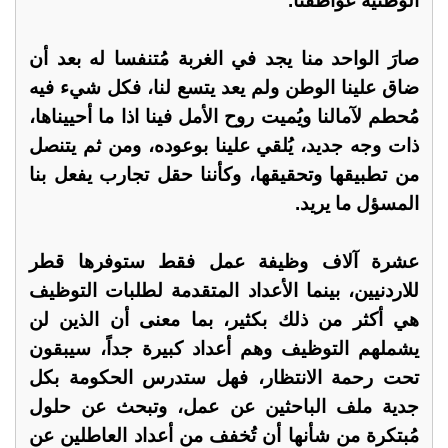
الوطنية عواطفنا.
صارَ الواحد منا يجد في الغربة مُتنفسا له بعد أن
ضاق علينا الوطن ولم يعد يتسع لنا، فكل شيء فيه
مُحطم لآمالنا ويُميت روح الأمل فينا اذا ما أحييناها،
ذات وجه جديد، يُلقي علينا بوعوده، ومن ثم يتنصل
من تطبيقها وتحقيقها، وكأننا حقل تجارب يفعل بنا
المسؤل ما يريد.
عشرة آلاف وظيفة عمل فقط ستوفرها قطر
للاردنيين، بينما الأعداد المتقدمة لطلبات التوظيف
هي أكثر من ذلك بكثير، بما معنى أن الذين لن
يشملهم التوظيف وهم أعداد كبيرة جداً، سيبقون
تحت رحمة الانتظار، فهل ستدرس الحكومة بكل
جدية ملف الباحثين عن عمل، وتبحث عن حلول
مُبتكرة من شأنها أن تُخفف من أعداد العاطلين عن