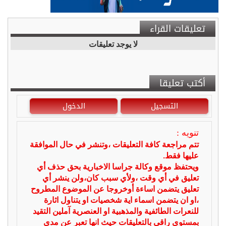
تعليقات القراء
لا يوجد تعليقات
أكتب تعليقا
التسجيل
الدخول
تنويه :
تتم مراجعة كافة التعليقات ،وتنشر في حال الموافقة
عليها فقط.
ويحتفظ موقع وكالة جراسا الاخبارية بحق حذف أي
تعليق في أي وقت ،ولأي سبب كان،ولن ينشر أي
تعليق يتضمن اساءة أوخروجا عن الموضوع المطروح
،او ان يتضمن اسماء اية شخصيات او يتناول اثارة
للنعرات الطائفية والمذهبية او العنصرية آملين التقيد
بمستوى راقي بالتعليقات حيث انها تعبر عن مدى