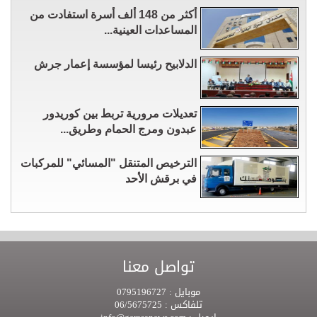
أكثر من 148 ألف أسرة استفادت من
المساعدات العينية...
الدلابيح رئيسا لمؤسسة إعمار جرش
تعديلات مرورية تربط بين كوريدور
عبدون ومرج الحمام وطريق...
الترخيص المتنقل "المسائي" للمركبات
في برقش الأحد
تواصل معنا
موبايل :
0795196727
تلفاكس :
06/5675725