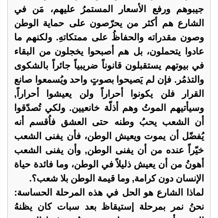
جيبوهم ورفع الأسعار المستمرُ عليهم، مَن في
الشارع هم أكثر من يحرّصون على حماية الوطن
وصون مقدراته والحفاظُ على ممتكاتهِ. ولكنهم ما
عادوا يتحملون، بل هم أصبحوا يخجلون من البقاء
في بيوتهم يستقبلون قانوناً ضريبياً جائراً بالشكوى
والتذمُر. فإن لم يَصيحوا بصوتٍ واحد ويُسمعوا صانع
القرار فلن يكونوا أحراراً ولن يعيشوا أحراراً,
وسيأتيهم الموتُ وهم أذلّة خانعيين. ولكي تُصدّقوا
أن الشعب يحبُ وطنه حتى العشق فاُقسم أنه
يُفضّل أن يموت ويعيش الوطن، فأن يفنى الشعب
خيّراً عنده من أن يفنى الوطن, وأن يفنى الشعب
أهونُ من أن يعيش ذليلاً في الوطن، وما فائدة حياة
الإنسان دون كرامة, وما قيمة الوطن بلا شعب؟.
لماذا الشارع هو الحل في هذه المرحلة الحساسة:
نحنُ نمر بمرحلة إستيقاظ بعد سبات كان يظنهُ