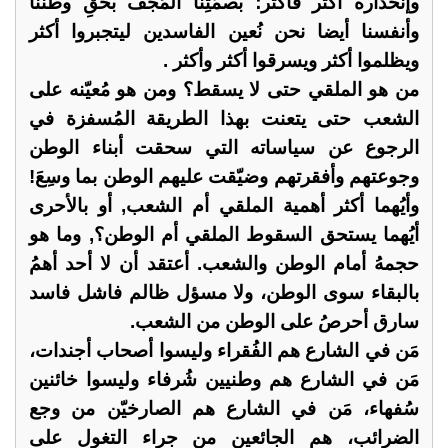
وإنحداره أكثر فأكثر؛ بصمّتِنا المُجف بحقِ وطننا
وأنفسنا أيضا نحن نُعين الفاسدين ليتجبروا أكثر
ويظلموا أكثر ويسرقوا أكثر وأكثر .
من هو الملقي حتى لا يسقط؟ ومن هو مُعيّنه على
الشعب حتى يتعنت بهذا الطريقة المُسفزة في
الرجوع عن سياساته التي سحقت أبناء الوطن
وجوعتهم وأفقرتهم وضيّقت عليهم الوطن بما وسِعَ!
وأيُهما أكثر أهمية الملقي أم الشعب, أو بالأحرى
أيُهما يستحق السقوط الملقي أم الوطن؟, وما هو
حجمهُ أمام الوطن والشعب. أعتقد أن لا أحد أهمُ
بالبقاء سوى الوطن، ولا مسؤل ظالم فاشل فاسد
سارق أحرصُ على الوطن من الشعب.
مَن في الشارع هم الفُقراء وليسوا أصحاب أجندات،
مَن في الشارع هم وطنيين شُرفاء وليسوا خائنين
سُفهاء، مَن في الشارع هم الصارخيّن من وجع
الضرائب، هم الجائعين من جراء التغول على