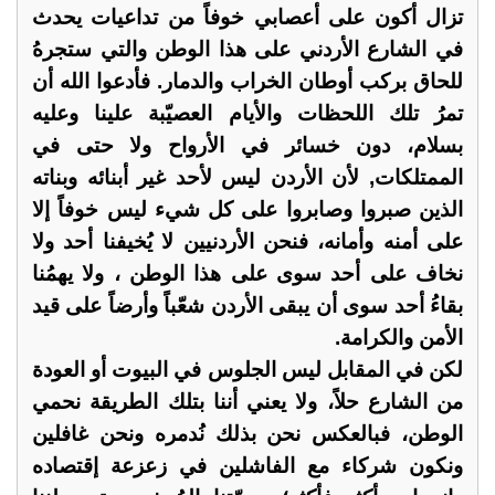
تزال أكون على أعصابي خوفاً من تداعيات يحدث
في الشارع الأردني على هذا الوطن والتي ستجرهُ
للحاق بركب أوطان الخراب والدمار. فأدعوا الله أن
تمرُ تلك اللحظات والأيام العصيّبة علينا وعليه
بسلام، دون خسائر في الأرواح ولا حتى في
الممتلكات, لأن الأردن ليس لأحد غير أبنائه وبناته
الذين صبروا وصابروا على كل شيء ليس خوفاً إلا
على أمنه وأمانه، فنحن الأردنيين لا يُخيفنا أحد ولا
نخاف على أحد سوى على هذا الوطن ، ولا يهمُنا
بقاءُ أحد سوى أن يبقى الأردن شعّباً وأرضاً على قيد
الأمن والكرامة.
لكن في المقابل ليس الجلوس في البيوت أو العودة
من الشارع حلاً، ولا يعني أننا بتلك الطريقة نحمي
الوطن، فبالعكس نحن بذلك نُدمره ونحن غافلين
ونكون شركاء مع الفاشلين في زعزعة إقتصاده