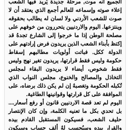
الجميع أنه موت, مرحلة جديدة يُريد فيها الشعب
إعلاء صوته وإسماعه للعالم أجمع الذي يعتقد أن لا
صوت للشعب الأردني ولا لسان له يطالب بحقوقه
وينتزعها. اليوم والاردنيين يتحررون من خوفهم على
مصلحة الوطن إذا ما خرجوا إلى الشارع تجدهُ قد
إكتظ بأبناء الشعب الذين يريدون فرض إرادتهم على
الدولة ككل. فباتت أولويات مطالبهم إسقاط
حكومة وليس فقط قرارتها، يريدون تغير نهج وليس
فقط شخوص، أيضاء لا يريدون البقاء لمجلس
التخاذل والمصالح والخنوع، مجلس النواب الذي
تُكبله الحكومة وتغصبهُ إن لم يكن ذلك برضاه، على
الموافقة على كل قرارتها وقوانينها الطاغية.
اليوم لم تعد قصة الاردنيين قانون أو رفع أسعار....
بل تحدي بكل ما تعنيه الكلمة، وإن كان الإنتصار
حليف الشعب، فسيكون المستقبل القادم بيده
والقرار بيده وسيُحسب لهُ ألف حساب وسيكون