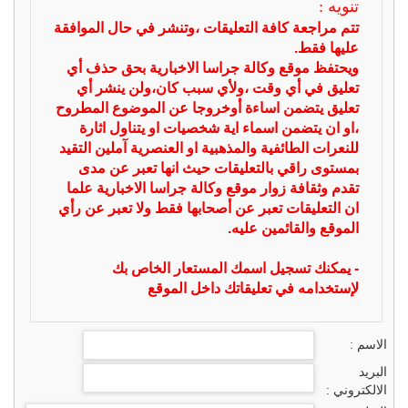
تنويه :
تتم مراجعة كافة التعليقات ،وتنشر في حال الموافقة
عليها فقط.
ويحتفظ موقع وكالة جراسا الاخبارية بحق حذف أي
تعليق في أي وقت ،ولأي سبب كان،ولن ينشر أي
تعليق يتضمن اساءة أوخروجا عن الموضوع المطروح
،او ان يتضمن اسماء اية شخصيات او يتناول اثارة
للنعرات الطائفية والمذهبية او العنصرية آملين التقيد
بمستوى راقي بالتعليقات حيث انها تعبر عن مدى
تقدم وثقافة زوار موقع وكالة جراسا الاخبارية علما
ان التعليقات تعبر عن أصحابها فقط ولا تعبر عن رأي
الموقع والقائمين عليه.
- يمكنك تسجيل اسمك المستعار الخاص بك
لإستخدامه في تعليقاتك داخل الموقع
الاسم :
البريد
الالكتروني :