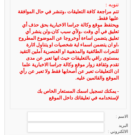
تنويه :
تتم مراجعة كافة التعليقات ،وتنشر في حال الموافقة
عليها فقط.
ويحتفظ موقع وكالة جراسا الاخبارية بحق حذف أي
تعليق في أي وقت ،ولأي سبب كان،ولن ينشر أي
تعليق يتضمن اساءة أوخروجا عن الموضوع المطروح
،او ان يتضمن اسماء اية شخصيات او يتناول اثارة
للنعرات الطائفية والمذهبية او العنصرية آملين التقيد
بمستوى راقي بالتعليقات حيث انها تعبر عن مدى
تقدم وثقافة زوار موقع وكالة جراسا الاخبارية علما
ان التعليقات تعبر عن أصحابها فقط ولا تعبر عن رأي
الموقع والقائمين عليه.
- يمكنك تسجيل اسمك المستعار الخاص بك
لإستخدامه في تعليقاتك داخل الموقع
الاسم :
البريد
الالكتروني :