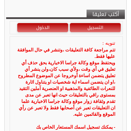
أكتب تعليقا
التسجيل
الدخول
تنويه :
تتم مراجعة كافة التعليقات ،وتنشر في حال الموافقة
عليها فقط.
ويحتفظ موقع وكالة جراسا الاخبارية بحق حذف أي
تعليق في أي وقت ،ولأي سبب كان،ولن ينشر أي
تعليق يتضمن اساءة أوخروجا عن الموضوع المطروح
،او ان يتضمن اسماء اية شخصيات او يتناول اثارة
للنعرات الطائفية والمذهبية او العنصرية آملين التقيد
بمستوى راقي بالتعليقات حيث انها تعبر عن مدى
تقدم وثقافة زوار موقع وكالة جراسا الاخبارية علما
ان التعليقات تعبر عن أصحابها فقط ولا تعبر عن رأي
الموقع والقائمين عليه.
- يمكنك تسجيل اسمك المستعار الخاص بك