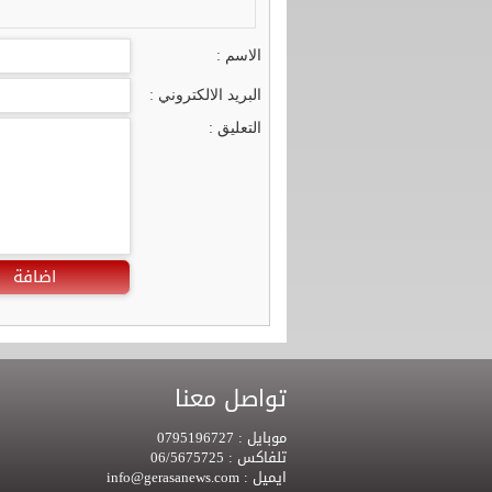
الاسم :
البريد الالكتروني :
التعليق :
اضافة
تواصل معنا
موبايل :
0795196727
تلفاكس :
06/5675725
ايميل :
info@gerasanews.com