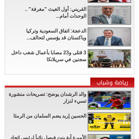
القريني: أول الغيث "مغرفة" ..
الوحدات أمام...
الدعجة: اتفاق السعودية وتركيا
وباكستان قد يؤسس لتحالف...
3 قتلى و23 مصابا بأعمال شغب داخل
سجنين في سريلانكا
رياضة وشباب
والد الرشدان يوضح: تصريحات منشورة
تسيء لنزار
الحسين إربد يضم السلمان من الرمثا
الأميرة آية بنت فيصل نائباً لرئيس اتحاد