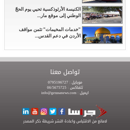
الكنيسة الأرثوذكسية تحيي يوم الحجّ
الوطني إلى موقع مار...
"خدمات المخيمات" تثمن مواقف
الأردن في دعم القدس...
تواصل معنا
موبايل :
0795196727
تلفاكس :
06/5675725
ايميل :
info@gerasanews.com
لامانع من الاقتباس واعادة النشر شريطة ذكر المصدر