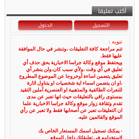
أكتب تعليقا
التسجيل
الدخول
تنويه :
تتم مراجعة كافة التعليقات ،وتنشر في حال الموافقة
عليها فقط.
ويحتفظ موقع وكالة جراسا الاخبارية بحق حذف أي
تعليق في أي وقت ،ولأي سبب كان،ولن ينشر أي
تعليق يتضمن اساءة أوخروجا عن الموضوع المطروح
،او ان يتضمن اسماء اية شخصيات او يتناول اثارة
للنعرات الطائفية والمذهبية او العنصرية آملين التقيد
بمستوى راقي بالتعليقات حيث انها تعبر عن مدى
تقدم وثقافة زوار موقع وكالة جراسا الاخبارية علما
ان التعليقات تعبر عن أصحابها فقط ولا تعبر عن رأي
الموقع والقائمين عليه.
- يمكنك تسجيل اسمك المستعار الخاص بك
لإستخدامه في تعليقاتك داخل الموقع