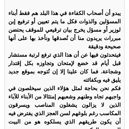
يبدو أن أصحاب الكفاءة في هذا البلد هم فقط أبناء
المسؤلين والذوات فكل ما يتم تعيين أو ترفيع إبن
لوزير أو مسؤل يخرج بيان ترقيعي للموقف يحتضن
مبررات يريدون منا أن نُصدقها ونأخذ بها على أنها
صحيحة ودقيقة
فيتحدثون فيها عن أن هذا الذي ترفع لرتبة مستشار
قبل أيام قد خضع لإمتحان وتجاوزه بكل إقتدار
وشجاعة. فما كان علينا إلا إن نُتوجه بموقع جديد
يليق فيه وبكفائته
فكم نحن بحاجة لمثل هؤلاء الذين سيخلصون في
واجبهم تجاه وطنهم وشعبهم إمتثالا من الأبناء للآباء
الذين لا يزالون يشغلون المناصب ويسرقون
المكاسب رغم بلوغهم لسن العجز الذي يفترض فيه
أن يكون طريقهم الذي يسلكوه هو من البيت