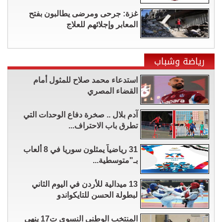
غزة: جرحى ومرضى يطالبون بفتح
المعابر وإجلائهم للعلاج
رياضة وشباب
استدعاء محمد صلاح للمثول أمام
القضاء المصري
آدم بلال .. صخرة دفاع الوحدات التي
تطرق باب الاحتراف...
31 رياضياً يمثلون سوريا في 8 ألعاب
بـ"متوسطية...
13 ميدالية للأردن في اليوم الثاني
لبطولة الحسن للتايكواندو
المنتخب الوطني النسوي ت17 ينهي