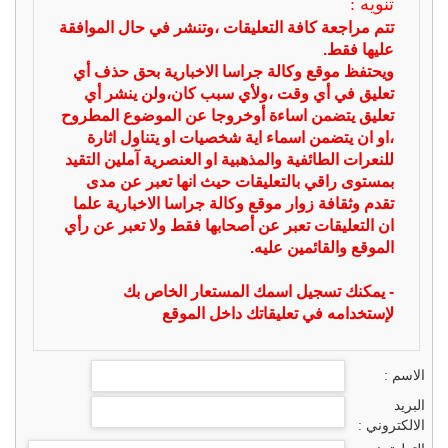
تنويه :
تتم مراجعة كافة التعليقات ،وتنشر في حال الموافقة
عليها فقط.
ويحتفظ موقع وكالة جراسا الاخبارية بحق حذف أي
تعليق في أي وقت ،ولأي سبب كان،ولن ينشر أي
تعليق يتضمن اساءة أوخروجا عن الموضوع المطروح
،او ان يتضمن اسماء اية شخصيات او يتناول اثارة
للنعرات الطائفية والمذهبية او العنصرية آملين التقيد
بمستوى راقي بالتعليقات حيث انها تعبر عن مدى
تقدم وثقافة زوار موقع وكالة جراسا الاخبارية علما
ان التعليقات تعبر عن أصحابها فقط ولا تعبر عن رأي
الموقع والقائمين عليه.
- يمكنك تسجيل اسمك المستعار الخاص بك
لإستخدامه في تعليقاتك داخل الموقع
الاسم :
البريد
الالكتروني :