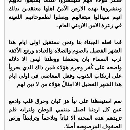
ففكر هؤلاء انهم سينتصروا عندما يشبعوا كلابهم
وينشروها بهذه الارض الآمنُ اهلها معتقدين بذلك
انهم سينالوا مبتغالهم ويصلوا لطموحاتهم اللعينه
في زعزة الامن الاردني العام.
فما فعله الجبناء بنا ونحن نستقبل اولى ايام هذا
الشهر الفضيل بالصوم والصلاه والعباده ورفع الأكفه
لرب السماء بان يحفظنا ووطننا ليس الا دلاله
واضحه على كُفر وجرم هؤلاء فمن ذاك الذي يجروأ
على ارتكاب الذنوب وفعل المعاصي في اولى ايام
هذا الشهر الفضيل الا امثالُ هؤلاء من لا دين لهم
نعم استيقظنا على نبأ هز كيان وحرق قلب وادمع
عين كل اردنيا اصيل منتمي للوطن ولترابه فلم
تزيدهم هذه المحنه الا ثباتاً وتلاحماً وترابطاً ورص
الصفوف المرصوصه أصلا,