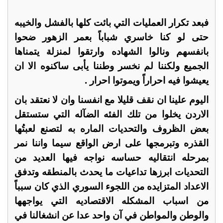
فبعد تكرار العمليات التي بائت كلها بالفشل والخيبه
حتى لو كنا خاسري شباباً بعمر الزهور ضحوا
بانفسهم ونالوا الشهاده وارتقوا لمنزلة يتمناها
الجميع ولكننا لم نخسر وطننا يأبى ساكنوه الا ان
يعيشوا فيه احراراً ويموتوا احرار .
اليوم علينا ان نقف قليلا مع انفسنا وان لا نعتقد بان
الاردن يخلوا من تلك الفئه الضآله التي ستستقل
بعض الظروف والتحديات الماره به لتصنع لعبتُها
القذره وتبرمجها على ارض الواقع سيما واننا نمر
بمرحله انتقاليه حساسه نواجه فيها العديد من
التحديات ابرزها تداعيات ما يحدث بالمنطقه وتدفق
الاعداد المتزايده من اللجوء السوري الذي كان سبباً
من اسباب المشكله الاقتصاديه التي يواجهها
والوطن والمواطن في آن واحد عدا عن انشغالنا في