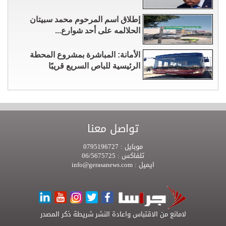
إطلاق اسم المرحوم محمد سبيتان
الحلالمه على أحد شوارع...
الأمانة: المباشرة بمشروع المحطة
الرئيسية للباص السريع قريبًا
تواصل معنا
موبايل :
0795196727
تلفاكس :
06/5675725
ايميل :
info@gerasanews.com
لامانع من الاقتباس واعادة النشر شريطة ذكر المصدر