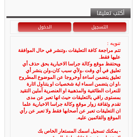
أكتب تعليقا
التسجيل
الدخول
تنويه :
تتم مراجعة كافة التعليقات ،وتنشر في حال الموافقة
عليها فقط.
ويحتفظ موقع وكالة جراسا الاخبارية بحق حذف أي
تعليق في أي وقت ،ولأي سبب كان،ولن ينشر أي
تعليق يتضمن اساءة أوخروجا عن الموضوع المطروح
،او ان يتضمن اسماء اية شخصيات او يتناول اثارة
للنعرات الطائفية والمذهبية او العنصرية آملين التقيد
بمستوى راقي بالتعليقات حيث انها تعبر عن مدى
تقدم وثقافة زوار موقع وكالة جراسا الاخبارية علما
ان التعليقات تعبر عن أصحابها فقط ولا تعبر عن رأي
الموقع والقائمين عليه.
- يمكنك تسجيل اسمك المستعار الخاص بك