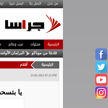
من نحن
اتصل بنا
ارسل خبرا
ترف
الرئيسية
محليات
عرب وعالم
م
قد مع ماغنيس أكليوش قادمًا من موناكو
البرلمان الأوغندي يواف
الرئيسية
أقلام
25-02-2015 07:13 PM
يا بتسحب