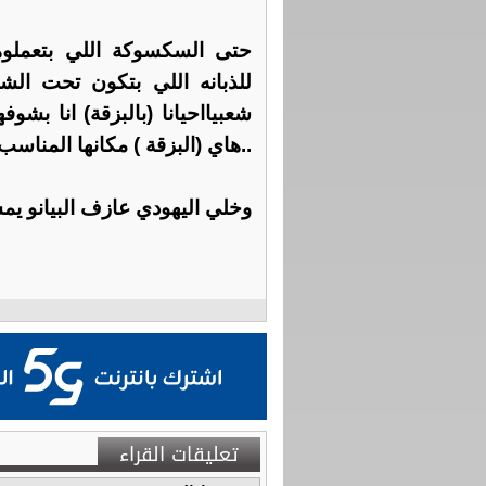
حتى السكسوكة اللي بتعملوه
للذبانه اللي بتكون تحت ا
شعبيااحيانا (بالبزقة) انا ب
..هاي (البزقة ) مكانها المنا
وخلي اليهودي عازف البيانو يم
تعليقات القراء