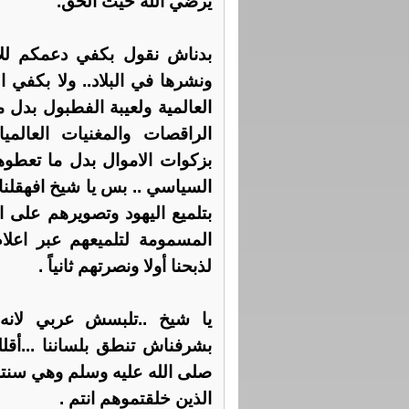
يرضي الله حيث الحق.
بدناش نقول بكفي دعمكم للا
ونشرها في البلاد.. ولا بكفي 
العالمية ولعيبة الفطبول بدل 
الراقصات والمغنيات العالمي
بزكوات الاموال بدل ما تعطوه
السياسي .. بس يا شيخ افهقلنا 
بتلميع اليهود وتصويرهم على 
المسمومة لتلميعهم عبر اعلام
لذبحنا أولا ونصرتهم ثانياً .
يا شيخ ..تلبسش عربي لانه
بشرفناش تنطق بلساننا ...أقلل
صلى الله عليه وسلم وهي سنته 
الذين خلقتموهم انتم .