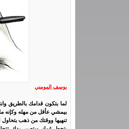
يوسف المومني
لما بتكون قدامك بالطريق وانت
بيمشي عأقل من مهله وكإنه ما
تنهيها ووقتك من ذهب بتحاول ا
بتحط غماز وبتصير بدك تتجاو