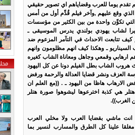
ولم تقدم يوما للعرب وقضاياهم اي تصوير حقيقي
لذي وقع عليهم ,وآخر فيلم قُدِّم أول من أمس
لتي تكوِّن واحدة من بين الكثير من مؤسسات
ويرا لشاب يهودي بولندي يدرس الموسيقى ـ
م كيف تتابعت الاحداث في التآمر المزعوم ضد
 السيناريو ـ وهكذا كيف انهم مظلومون وانهم
ارهابي وقمعي وجاهل ومعاناة الشاب كغيره
محلي
يث هروب الشاب بطل الفيلم دونا عن كل اليهود
ارسة العزف ونشر قضايا العدالة والرحمة ورفض
 الارهاب هاظا من اليهود ـ . ((مع العلم ان
تلر هي كذبة اخترعوها ليشوهوا صورة هتلر
 الغرب)).
ا انت ماشي بقضايا العرب ولا مخلي العرب
مغلقا علينا كل الطرق والمسارب لنسير بما