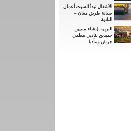
الأشغال تبدأ السبت أعمال
صيانة طريق معان –
البادية
التربية: إنشاء مبنيين
جديدين لناديي معلمي
جرش ومأدبا...