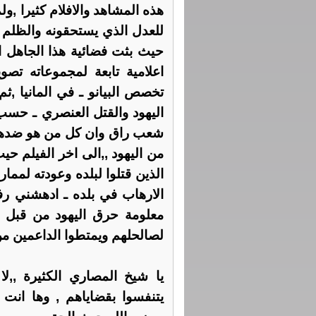
هذه المشاهد والافلام كثيرا ,
للعدل الذي يستحقونه والظلم ا
حيث بثت فضائية هذا الجاهل ا
اعلامية تابعة لمجموعاته تص
تخصص البيانو ـ في المانيا ,ث
اليهود والقتل العنصري ـ حسب
شعب راق وان كل من هو ضدهم 
من اليهود ,,الى اخر الفيلم ح
الذين قتلوا لبلده وعودته لمم
الارهاب في بلده ـ ادهشني رفض
معلومة حرق اليهود من قبل ه
لصالحلهم ويمتطوا الداعمين من
يا شيخ المصاري الكثيرة ,,ل
يتنفسوا بقضاياهم , وها انت 