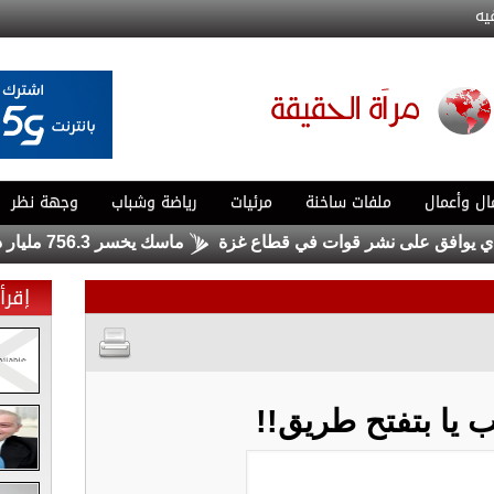
يه
ال وأعمال
ملفات ساخنة
مرئيات
رياضة وشباب
وجهة نظر
ق على نشر قوات في قطاع غزة
ماسك يخسر 756.3 مليار دولار .. ولا يزال الأغنى في العالم
إقرأ 
 يا بتفتح طريق!!