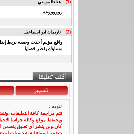
(1)
هناءالمومني
روووووعه
(2)
ناريمان ابو اسماعيل
واقع مؤلم أجدت وصفه بربط إبداع
مساؤك يقطر قضايا
أكتب تعليقا
التسجيل
تنويه :
تتم مراجعة كافة التعليقات ،وتن
ويحتفظ موقع وكالة جراسا الاخ
كان،ولن ينشر أي تعليق يتضمن ا
يتضمن اسماء اية شخصيات او يتناو