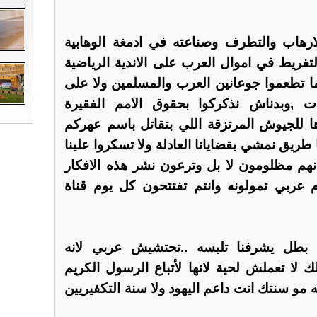
رهاب والتطرف وصناعته في ادمغة الوهابية
التفريط في اموال العرب على الاندية الرياضية
ما تطعموا جوعانين العرب والمسلمين ولا على
ات ,وبدناش نذكركوا بحقوق الامم الفقيرة
ا للجيوش المرتزقة اللي بتقاتل باسم عهركم
طريق نمشي بقضايانا العادلة ولا تسكروا علينا
انهم مظلومون لا بل وترعون نشر هذه الافكار
 عربي تمولونه وانتم تفتتحون كل يوم قناة
 بطل يشرفنا تلبسه ..تحتشيش عربي لانه
ك لا تعملش لحية لانها لأتباع الرسول الكريم
مو سنتك انت داعم اليهود ولا سنة التكفيريين