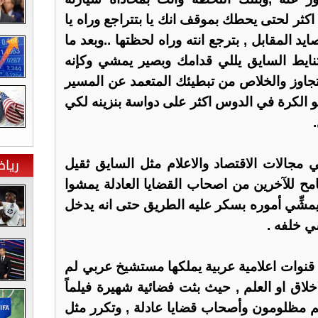
ثر لحتى يحطك بموقف انك يا بتتراجع وراه يا
يد المقابل , بترجع انته وراه لحظتها ..وبعد ما
يتنايط السايق يللي قدامك وبصير يمشي وكإنه
لتجاوز والخلاص من تبطيئك المتعمد عن المسير
و الكرة في الدوس اكثر على دواسة بنزينه لكي
ريا
 مجالات الاقتصاد والاعلام مثل السايق ثقيل
مح للآخرين من اصحاب القضايا العادلة يمشوا
يمشِّي أموره بسكر عليه الطريق حتى انه يدخل
ي خلفه .
قنوات اعلامية عربية يملكها مستشيخ عربي لم
خلاق او العلم , حيث بثت فضائية شهيرة فيلماً
هم مظلومون وأصحاب قضايا عادلة , وتكرر مثل