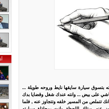
آخ
ه بتسوق سيارة سايقها نايط وروحه طويلة ...
شي على بيض ... وانته عندك شغل وقضايا بدك
نك تتملص من المسير خلفه وتتجاوز عنه , فلما
ز عنه ,وبتلك اللحظة وانت بمحاذاة سيارته