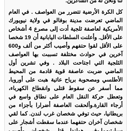
لنا ونحن له من الشاكرين.
كل الكرة الأرضية تتضرر من العواصف . في العام
الماضي تعرضت مدينة بوفالو في ولاية نيويورك
الأمريكية لعاصفة ثلجية أدت إلى مصرع 4 أشخاص
على الأقل. وأعلنت السلطات اليابانية أن 19 شخصا
على الأقل لقوا حتفهم وأصيب أكثر من ألف و600
آخرين في حوادث مختلفة تسببت بها العواصف
الثلجية التي اجتاحت البلاد . وفي تشرين أول
الماضي ضربت عاصفة قوية قادمة من المحيط
الأطلسي ومصحوبة برياح عاتية هبت على أوروبا،
مما أسفر عن سقوط قتلى وانقطاع الكهرباء،
وتعطل حركة النقل العام على نطاق واسع في
أرجاء القارة.وألحقت العاصفة أضرارا بأجزاء من
بريطانيا، حيث توفي شخصان غرب لندن. كما لقي
شخصان آخران حتفهما عندما سقطت أشجار على
سيارتيهما.وفي هولندا قتل شخصان وأصيب