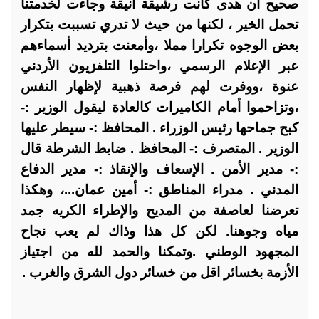
صحيح أن هدى كانت رشيقة أنيقة وجاءت لخدمتنا
تحمل الخير ، لكنها من حيث لا تدري تسببت بتكرار
بعض الوجوه تكرارا مملا ،وأمعنت بترديد أسماءهم
عبر الإعلام الرسمي ،واحتلوا التلفزيون الأردني
عنوة ،ووفرت لهم فرصة ذهبية لإظهار النفس
،وتزاحموا أمام الكاميرات كالعادة ليقول الوزير :-
كبح جماحها رئيس الوزراء . المحافظ :- سيطر عليها
الوزير . المتصرف :- المحافظ . ضابط الشرطة قال
:- مدير الأمن . الإسعاف والإنقاذ :- مدير الدفاع
المدني . مدراء المناطق :- أمين عمان...، وهكذا
تعرضنا لعاصفة من المديح والإطراء الكريه جمد
مياه وجوهنا. لكن كل هذا وذاك لم يعب نجاح
المجهود الوطني .وتمكنا والحمد لله من اجتياز
الأزمة بخسائر اقل من خسائر دول الشرق والغرب .