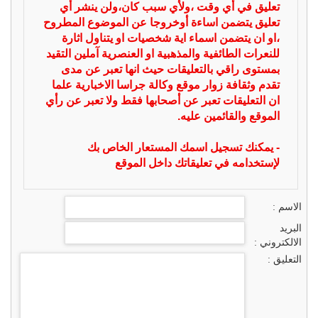
تعليق في أي وقت ،ولأي سبب كان،ولن ينشر أي
تعليق يتضمن اساءة أوخروجا عن الموضوع المطروح
،او ان يتضمن اسماء اية شخصيات او يتناول اثارة
للنعرات الطائفية والمذهبية او العنصرية آملين التقيد
بمستوى راقي بالتعليقات حيث انها تعبر عن مدى
تقدم وثقافة زوار موقع وكالة جراسا الاخبارية علما
ان التعليقات تعبر عن أصحابها فقط ولا تعبر عن رأي
الموقع والقائمين عليه.
- يمكنك تسجيل اسمك المستعار الخاص بك
لإستخدامه في تعليقاتك داخل الموقع
الاسم :
البريد
الالكتروني :
التعليق :