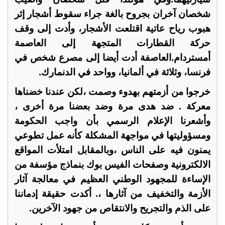
شخصان آخران بجروح بالغة جراء سقوط أشجار إثر
هبوب رياح عاتية اقتلعت الأشجار، وأدت إلى وقف
حركة القطارات المتجهة إلى العاصمة
أمستردام.العاصفة أدت أيضا إلى مصرع شخص في
فرنسا، وثلاثة في ألمانيا، وواحد في الدنمارك.
خرجوا من أزمتهم بهدوء وصمت ،لكن عندنا خضناها
معركة . ضد هدى مرة وضد بعضنا مرة أخرى ،
وأشعرنا الإعلام الرسمي بأن واجب الحكومة
ومسؤوليتها في مواجهة المشكلة كأنه عمل تطوعي
يمنون فيه على الناس ،وبالمقابل امتلأت المواقع
الالكترونية وصفحات الفيس بوك بنماذج مؤسفة من
الإساءة للمجهود الوطني العظيم في معالجة آثار
الأزمة والتخفيف من آثارها ،. أكدت حقيقة إدماننا
على الذم والتجريح والانتقاص من جهود الآخرين.