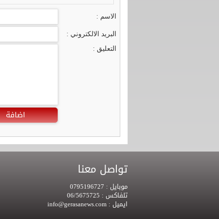
الاسم :
البريد الالكتروني :
التعليق :
اضافة
تواصل معنا
موبايل :
0795196727
تلفاكس :
06/5675725
ايميل :
info@gerasanews.com