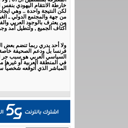
ﺧﺎﺭﻃﺔ ﺍﻻ‌ﻧﺘﻘﺎﻡ ﺍﻟﻴﻬﻮﺩﻱ ﺑﻨﻔﺲ ﺍ
ﻟﻜﻦ ﺍﻟﻨﺘﻴﺠﺔ ﻭﺍﺣﺪﺓ .. ﻭﻫﻲ ﺍﻳﺠﺎ
ﻣﻦ ﺟﻬﺔ ﻭﺍﻟﻤﺠﺘﻤﻊ ﺍﻟﺪﻭﻟﻲ ـ ﺍﻟﻐ
ﻣﻦ ﻳﻌﺘﺮﻑ ﺑﺎﻟﻮﺟﻮﺩ ﺍﻟﻌﺮﺑﻲ ﻭﺍﻟﻔﻠ
ﺃﻛﺘﺎﻑ ﺍﻟﺠﻤﻴﻊ , ﻭﻟﺘﻄﻴﻞ ﺃﻣﺪ ﻭﺟﻮﺩ
ﻭﻻ‌ ﺃﺣﺪ ﻳﺪﺭﻱ ﺭﺑﻤﺎ ﺗﻨﻀﻢ ﺑﻌﺾ ﺍﻟ
ﻓﺮﻧﺴﺎ ﺑﻞ ﻭﺩﻋﻢ ﺍﻟﺼﺤﻴﻔﺔ ﺧﺎﺻﺔ ﺃ
ﺍﻟﺴﻴﺎﺳﻲ ﺍﻟﻌﺮﺑﻲ ﻫﻮ ﺳﺒﺐ ﺟﺮ ﺍﻟﻮ
ﻓﻲ ﺍﻟﻤﻨﻄﻘﺔ ﺍﻟﻌﺮﺑﻴﺔ ﺃﻭ ﻏﻴﺮﻫﺎ ﻣ
ﺍﻟﻤﺒﺎﺷﺮ ﺍﻟﺬﻱ ﺃﺗﻮﻗﻌﻪ ﺷﺨﺼﻴﺎً ﺳﻴﻈﻬ