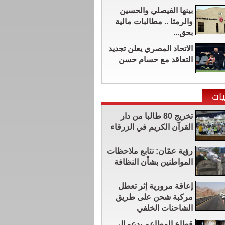
بينها الفيصلي والحسين
والرمثا .. مطالبات مالية
بحق...
الاتحاد المصري يعلن تجديد
التعاقد مع حسام حسن
ات
تخريج 80 طالبا من دار
القرآن الكريم في الزرقاء
رؤية عمّان: نتابع ملاحظات
المواطنين بشأن النظافة
إعاقة مرورية إثر تعطل
مركبة شحن على طريق
الشاحنات الخلفي
قطاع المطاعم يدعو إلى