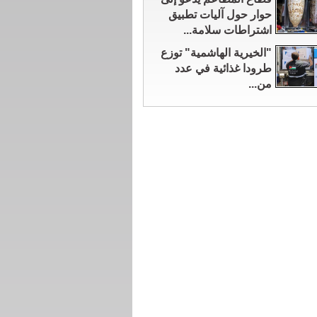
حوار حول آليات تطبيق
اشتراطات سلامة...
"الخيرية الهاشمية" توزع
طرودا غذائية في عدد
من...