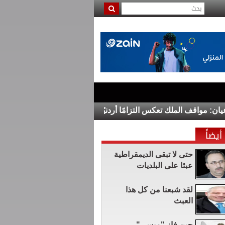
واقف الملك تعكس التزامًا أردنيًا راسخًا بالدفاع عن القدس ومقدساتها
أيضاً
حتى لا تبقى الديمقراطية
عبئا على البلديات
لقد شبعنا من كل هذا
العبث
حين فاز "ميسي" ..