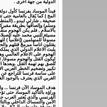
ﺍﻟﺪﻭﻟﻴﺔ ﻣﻦ ﺟﻬﺔ ﺃﺧﺮﻯ .
ﻓﺒﺪﺃ ﺍﻟﻤﻮﺳﺎﺩ ﺑﻔﺮﻧﺴﺎ ﻛﺄﻭﻝ ﺩﻭﻟﺔ
ﺍﻟﻤﺦ ) ﻛﻤﺎ ﻳُﻘﺎﻝ ﺑﺎﻟﻌﺎﻣﻴﺔ ﺣﺘ
ﺻﺤﻴﻔﺔ ـ ﺷﺎﺭﻟﻲ ﺍﻳﺒﺪﻭ ـ (ﺍﻟﻤﺘﻄﺮ
ﻭﺳﻠﻢ) ﻭﺇﻟﺼﺎﻗﻬﺎ ﺑﻄﺮﻳﻘﺔ ﻣﻔﺒﺮﻛﺔ
ﺑﺎﻻ‌ﺳﻼ‌ﻡ , ﻓﻠﻢ ﻳﻜﻦ ﺍﻟﻬﺠﻮﻡ ﻣﻨﻔَّ
ﻣﺴﻴﺌﺔ ﻟﻠﻨﺒﻲ ﻣﺤﻤﺪ ﻋﻠﻴﻪ ﺍﻟﺼﺒﻼ‌ﺓ
ﻣﺴﻮﻏﺎً ﻟﻠﻤﺴﻠﻤﻴﻦ (ﺇﻋﻼ‌ﻣﻴﺎً ) ﻟ
ﻳﻘﺘﻠﻮﻥ ﺍﻧﺎﺳﺎً ﻣﺒﺮﻣﺞٌ ﻗﺘﻠﻬﻢ ﻭﺍ
ﻳﻠﺒﺚ ﺍﻻ‌ﻋﻼ‌ﻡ ﺍﻟﺪﻭﻟﻲ ﺍﻟﺬﻱ ﻳﻤﻠﻜ
ﺍﻟﻬﺠﻮﻡ ﻋﻠﻰ ﺍﻻ‌ﻋﻼ‌ﻡ ﺍﻟﻌﺎﻟﻤﻲ ﻭ
ﻟﻴﻜﻮﻥ ﺍﻟﻘﺘﻞ ﻭﺍﻟﻬﺠﻮﻡ ﻣﺴﻮﻏﺎ, ﺛ
ﺗُﻠﺼﻖ ﺑﻬﻢ ﺗﻬﻤﺔ ﺍﻟﻘﺘﻞ .ﻭﺑﻌﺪﻫﺎ 
ﺗﻜﺒﻴﺮ ﻭﺗﻀﺨﻴﻢ ﺍﻟﺨﻄﺮ ﺍﻟﻌﺮﺑﻲ ﺍ
ﻋﻠﻰ ﺳﺎﺳﺔ ﻓﺮﻧﺴﺎ ﻟﻠﺘﺮﺍﺟﻊ ﻋﻦ ﺍ
ﺍﻟﻐﺮﺑﻲ ﺍﻟﺬﻱ ﻳﻌﺘﺮﻑ ﺑﺎﻟﻮﺟﻮﺩ ﺍﻟ
ﻫﺪﻑ ﺍﻟﻤﻮﺳﺎﺩ ﺍﻵ‌ﻥ ﻓﺮﻧﺴﺎ ... ﻭ
ﻭﺭﺍﺅﻩ ﺑﺎﻟﺘﺄﻛﻴﺪ ﺍﻟﻤﻮﺳﺎﺩ ﺣﺘﻰ ﺗ
ﺍﻟﻔﺮﻧﺴﻲ ﻭﺍﻟﺬﻱ ﻳُﻌﺘﺒﺮ ﺍﻟﻌﺮﺏ ﺟﺰ
ﺍﻷ‌ﻣﻦ ﻭﺍﻟﺘﻤﺴﺎﻙ ﺍﻟﺪﺍﺧﻠﻲ ﻭﺑﺎﻟﺘﺎ
ﺍﻟﻤﻌﺘﺮﻓﺔ