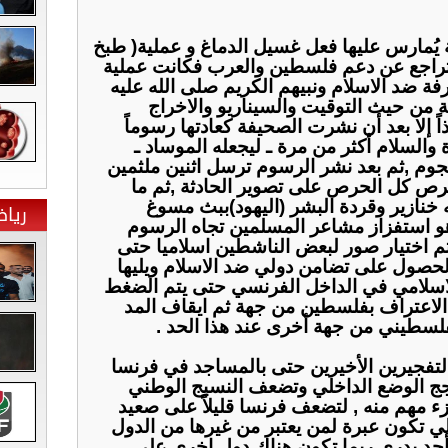
 ﻳُﻤﺎﺭﺱ ﻋﻠﻴﻬﺎ ﻓﻌﻞ ﻏﺴﻴﻞ ﺍﻟﺪﻣﺎﻍ ﻭ ﻋﻤﻠﻴﺔ( ﻃﺒﺦ
ﻰ ﺗﺘﺮﺍﺟﻊ ﻋﻦ ﺩﻋﻢ ﻓﻠﺴﻄﻴﻦ ﻭﺍﻟﻌﺮﺏ ﻓﻜﺎﻧﺖ ﻋﻤﻠﻴﺔ
ﻓﺔ ﺿﺪ ﺍﻻ‌ﺳﻼ‌ﻡ ﻭﻧﺒﻴﻬﻢ ﺍﻟﻜﺮﻳﻢ ﺻﻠﻰ ﺍﻟﻠﻪ ﻋﻠﻴﻪ
 ﻣﻦ ﺣﻴﺚ ﺍﻟﺘﻮﻗﻴﺖ ﻭﺍﻟﺴﻴﻨﺎﺭﻳﻮ ﻭﺍﻻ‌ﺧﺮﺍﺝ
ﺬﺍً ﺇﻻ‌ ﺑﻌﺪ ﺃﻥ ﻧﺸﺮﺕ ﺍﻟﺼﺤﻴﻔﺔ ﻛﻌﺎﺩﺗﻬﺎ ﺭﺳﻮﻣﺎً
 ﻭﺍﻟﺴﻼ‌ﻡ ﺃﻛﺜﺮ ﻣﻦ ﻣﺮﺓ ـ ﻟﻴﺠﻌﻠﻪ ﺍﻟﻤﻮﺳﺎﺩ ـ
ﻠﻬﺠﻮﻡ ,ﺛﻢ ﺑﻌﺪ ﻧﺸﺮ ﺍﻟﺮﺳﻮﻡ ﺗﺮﺳﻞ ﺍﺛﻨﻴﻦ ﻣﻠﺜﻤﻴﻦ
ﻟﺤﺮﺹ ﻛﻞ ﺍﻟﺤﺮﺹ ﻋﻠﻰ ﺗﺼﻮﻳﺮ ﺍﻟﺤﺎﺩﺛﺔ ,ﺛﻢ ﻣﺎ
ﻪ ﺧﻨﺎﺯﻳﺮ ﻭﻗﺮﺩﺓ ﺍﻟﺒﺸﺮ (ﺍﻟﻴﻬﻮﺩ)ﺑﺒﺚ ﻣﺴﻮﻍ
ريا
ﻫﻮ ﺍﺳﺘﻔﺰﺍﺯ ﻣﺸﺎﻋﺮ ﺍﻟﻤﺴﻠﻤﻴﻦ ﺗﺠﺎﻩ ﺍﻟﺮﺳﻮﻡ
ﻢ ﺍﺧﺘﻴﺎﺭ ﺻﻮﺭ ﻟﺒﻌﺾ ﺍﻟﻨﺎﺷﻄﻴﻦ ﺍﺳﻼ‌ﻣﻴﺎ ﺣﺘﻰ
ﺍﻟﺤﺼﻮﻝ ﻋﻠﻰ ﺗﻀﺎﻣﻦ ﺩﻭﻟﻲ ﺿﺪ ﺍﻻ‌ﺳﻼ‌ﻡ ﻭﻳﻠﻴﻬﺎ
ﻻ‌ﺳﻼ‌ﻣﻲ ﻓﻲ ﺍﻟﺪﺍﺧﻞ ﺍﻟﻔﺮﻧﺴﻲ ﺣﺘﻰ ﻳﺘﻢ ﺍﻟﻀﻐﻂ
ﻻ‌ﻋﺘﺮﺍﻑ ﺑﻔﻠﺴﻄﻴﻦ ﻣﻦ ﺟﻬﺔ ﺛﻢ ﺍﻳﻘﺎﻑ ﺍﻟﻤﺪ
ﻔﻠﺴﻄﻴﻨﻲ ﻣﻦ ﺟﻬﺔ ﺃﺧﺮﻯ ﻋﻨﺪ ﻫﺬﺍ ﺍﻟﺤﺪ .
ﺍﻟﺘﻔﺠﻴﺮﻳﻦ ﺍﻷ‌ﺧﻴﺮﻳﻦ ﺣﺘﻰ ﺑﺎﻟﻤﺴﺎﺟﺪ ﻓﻲ ﻓﺮﻧﺴﺎ
ﺆﺟﺞ ﺍﻟﻮﺿﻊ ﺍﻟﺪﺍﺧﻠﻲ ﻭﺗﻀﻌﻒ ﺍﻟﻨﺴﻴﺞ ﺍﻟﻮﻃﻨﻲ
ﺀ ﻣﻬﻢ ﻣﻨﻪ , ﻟﺘﻀﻌﻒ ﻓﺮﻧﺴﺎ ﻗﻠﻴﻼ‌ً ﻋﻠﻰ ﺻﻌﻴﺪ
ﻟﻲ ﺗﻜﻮﻥ ﻋﺒﺮﺓ ﻟﻤﻦ ﻳﻌﺘﺒﺮ ﻣﻦ ﻏﻴﺮﻫﺎ ﻣﻦ ﺍﻟﺪﻭﻝ
 ﺑﻔﻠﺴﻄﻴﻦ ﺍﻝ67 , ﻭﻻ‌ ﺃﺣﺪ ﻳﺪﺭﻱ ﺭﺑﻤﺎ ﺗﻜﻮﻥ ﻫﻨﺎﻙ ﺩﻭﻝ ﺍﺧﺮﻯ ﻋﻠﻰ