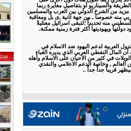
ﻟﻄﺮﻳﻘﺔ ﻭﺍﻟﺴﻴﻨﺎﺭﻳﻮ ﺃﻭ ﺑﺘﻔﺎﺻﻴﻞ ﻣﻐﺎﻳﺮﺓ ﺭﺑﻤﺎ
ﺩ ﻣﺰﻳﺪ ﻣﻦ ﺍﻟﺸﺮﺥ ﺍﻟﺪﻭﻟﻲ ﺑﻴﻦ ﺍﻟﻌﺮﺏ ﻭﺍﻟﻤﺴﻠﻤﻴﻦ
ﺮﺑﻲ ﻣﻨﻪ ﺧﺼﻮﺻﺎ ـ ﻣﻦ ﺟﻬﺔ ﺛﺎﻧﻴﺔ ,ﻯ ﺑﻞ ﻭﻣﻌﺎﻗﺒﺔ
ﺴﻄﻴﻨﻲ ﻣﻨﻪ ﺗﺤﺪﻳﺪﺍً ؛ﻟﺘﺒﻘﻰ ﺍﺳﺮﺍﺋﻴﻞ ﻣﻌﺘﻠﻴﺔً
 ﺩﻭﻟﺘﻬﺎ ﻭﻳﻬﻮﺩﻳﺘﻬﺎ ﺃﻛﺜﺮ ﻓﺘﺮﺓ ﺯﻣﻨﻴﺔ ﻣﻤﻜﻨﺔ.
ﺪﻭﻝ ﺍﻟﻌﺮﺑﻴﺔ ﻟﺪﻋﻢ ﺍﻟﻴﻬﻮﺩ ﺿﺪ ﺍﻻ‌ﺳﻼ‌ﻡ ﻓﻲ
ﻥ ﺍﻟﻤﺎﻝ ﺍﻟﻨﻔﻄﻲ ﺍﻟﻌﺮﺑﻲ ﺍﻟﺬﻱ ﻳﺪﻳﺮﻩ ﺍﻟﻐﺒﺎﺀ
محلي
ﻳﻼ‌ﺕ ﻓﻲ ﻛﺜﻴﺮ ﻣﻦ ﺍﻷ‌ﺣﻴﺎﻥ ﻋﻠﻰ ﺍﻻ‌ﺳﻼ‌ﻡ ﻭﺃﻫﻠﻪ
ﻦ ﺍﻟﻌﺎﻟﻢ , ﻭﺧﺎﺻﺔ ﺍﻟﺪﻋﻢ ﺍﻻ‌ﻋﻼ‌ﻣﻲ ﻭﺍﻟﻨﻘﺪﻱ
ﺮ ﻗﺮﻳﺒﺎً ﺟﺪﺍً ﺟﺪﺍً ..