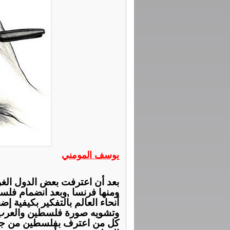
يوسف المومني
ﻭﻣﻨﻬﺎ ﻓﺮﻧﺴﺎ ,ﻭﺑﻌﺪ ﺍﻧﻀﻤﺎﻡ ﻓﻠﺴﻄﻴ
ﺃﻧﺤﺎﺀ ﺍﻟﻌﺎﻟﻢ ﺑﺎﻟﺘﻔﻜﻴﺮ ﺑﻜﻴﻔﻴﺔ 
ﻭﺗﺸﻮﻳﻪ ﺻﻮﺭﺓ ﻓﻠﺴﻄﻴﻦ ﻭﺍﻟﻌﺮﺏ ﻭﺍ
ﻛﻞ ﻣﻦ ﺍﻋﺘﺮﻑ ﺑﻔﻠﺴﻄﻴﻦ ﻣﻦ ﺟﻬﺔ