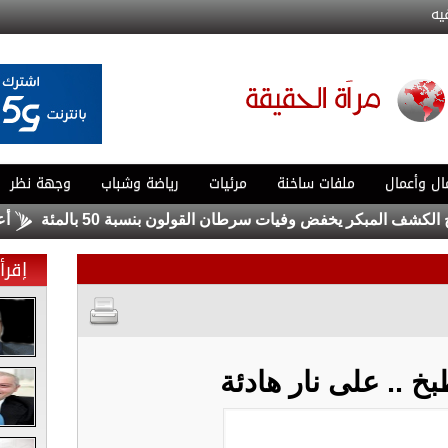
يه
ال وأعمال
ملفات ساخنة
مرئيات
رياضة وشباب
وجهة نظر
المبكر يخفض وفيات سرطان القولون بنسبة 50 بالمئة
أعيان: م
إقرأ 
خ .. على نار هادئة