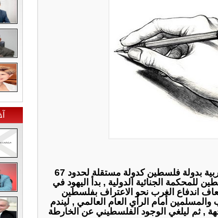
آخ
ﺑﻌﺪ ﺃﻥ ﺍﻋﺘﺮﻓﺖ ﺑﻌﺾ ﺍﻟﺪﻭﻝ ﺍﻟﻐﺮﺑﻴﺔ ﺑﺪﻭﻟﺔ ﻓﻠﺴﻄﻴﻦ ﻛﺪﻭﻟﺔ ﻣﺴﺘﻘﻠﺔ ﻟﺤﺪﻭﺩ 67
ﻦ ﻟﻠﻤﺤﻜﻤﺔ ﺍﻟﺠﻨﺎﺋﻴﺔ ﺍﻟﺪﻭﻟﻴﺔ , ﺑﺪﺃ ﺍﻟﻴﻬﻮﺩ ﻓﻲ
ﺇﺿﻌﺎﻑ ﺍﻧﺪﻓﺎﻉ ﺍﻟﻐﺮﺏ ﻧﺤﻮ ﺍﻻ‌ﻋﺘﺮﺍﻑ ﺑﻔﻠﺴﻄﻴﻦ
ﻟﻤﺴﻠﻤﻴﻦ ﺃﻣﺎﻡ ﺍﻟﺮﺃﻱ ﺍﻟﻌﺎﻡ ﺍﻟﻌﺎﻟﻤﻲ , ﻟﻴﻨﺪﻡ
 , ﺛﻢ ﻟﻴﻠﻐﻲ ﺍﻟﻮﺟﻮﺩ ﺍﻟﻔﻠﺴﻄﻴﻨﻲ ﻋﻦ ﺍﻟﺨﺎﺭﻃﺔ