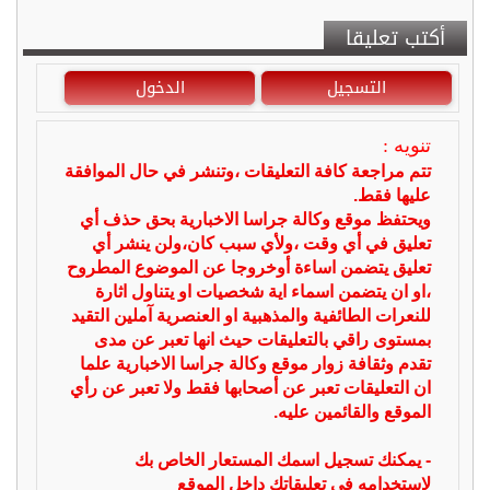
أكتب تعليقا
التسجيل
الدخول
تنويه :
تتم مراجعة كافة التعليقات ،وتنشر في حال الموافقة
عليها فقط.
ويحتفظ موقع وكالة جراسا الاخبارية بحق حذف أي
تعليق في أي وقت ،ولأي سبب كان،ولن ينشر أي
تعليق يتضمن اساءة أوخروجا عن الموضوع المطروح
،او ان يتضمن اسماء اية شخصيات او يتناول اثارة
للنعرات الطائفية والمذهبية او العنصرية آملين التقيد
بمستوى راقي بالتعليقات حيث انها تعبر عن مدى
تقدم وثقافة زوار موقع وكالة جراسا الاخبارية علما
ان التعليقات تعبر عن أصحابها فقط ولا تعبر عن رأي
الموقع والقائمين عليه.
- يمكنك تسجيل اسمك المستعار الخاص بك
لإستخدامه في تعليقاتك داخل الموقع