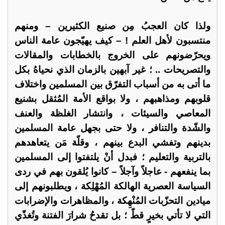
ولذا كان العجبُ مِن صنيع الكثيرين – ومنهم
منتسبون لأهل العلم ! – كيف يهيّجون عامة الناس
ويحرّضونهم على الخروج بالخطابات والمقالات
والتصريحات .. ؛ غير آبهين بالزمان الذي نحياهُ بكل
ما أتى به من أسباب التفرّق بين المسلمين واختلاف
قلوبهم ومذاهبهم ، ولا بواقع الأمة المُثقل بشنيع
المعاصي والسيئات ، وانتشار الغلظة والعنف
والشّدة والتنافر ، ولا حتى بجهل عامة المسلمين
بدينهم وتفشي البدع بينهم ، وقلّة مَن يتعاهدهم
بالتربية والتعليم ؛ فبدل أنْ يلتفتوا إلى المسلمين
بما ينفعهم - عاجلاً وآجلاً – كانوا يُلقون بهم في ردى
السياسة العصرية الهالكة المُهْلِكة ، ويطلبونهم إلى
ميادين التحزّبات المُنْهِكة ، والمظاهرات والإضرابات
التي لا تأتي بخيرٍ قطّ ؛ بل تقدحُ شرارَ الفتنة وتُغذّي