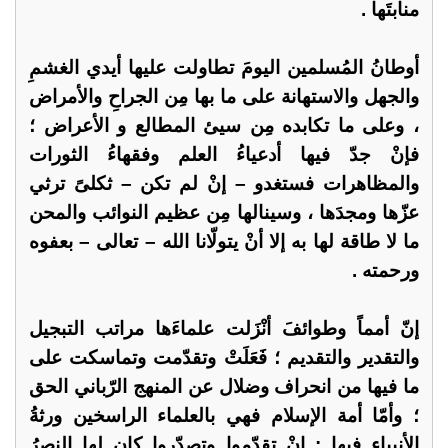
منابتَها .
أوطانُ المُسلمين اليومَ تطاولت عليها أيدي الغشمِ
والجهل والاستهانة على ما بها مِن الجراحِ والأمراض
، وعلى ما تكابده مِن سيئ المطالع و الأعراض ؛
فإنْ جدّ فيها أدعياءُ العلم وفقهاءُ الثورات
والمظاهرات فستغدو – إنْ لم تكن – ثكلىً ترثي
عزّها ومجدَها ، وسينالها مِن عظيم النوائب والمحن
ما لا طاقة لها به إلا أنْ يتولّانا الله – تعالى – بعفوه
ورحمته .
إنّ أمماً وطوائفَ أنْزَلت علماءَها مراتب التبجيل
والتقدير والتقديم ؛ فَعَلَتْ وتقدّمت وتماسكت على
ما فيها من انحراف وضلال عن المنهج الرّباني الحق
؛ وأمّا أمة الإسلام فهي بالعلماء الراسخين ورثةُ
الأنبياء فيها : إنْ تقدّموا وتصدّروا كان لها النصرُ