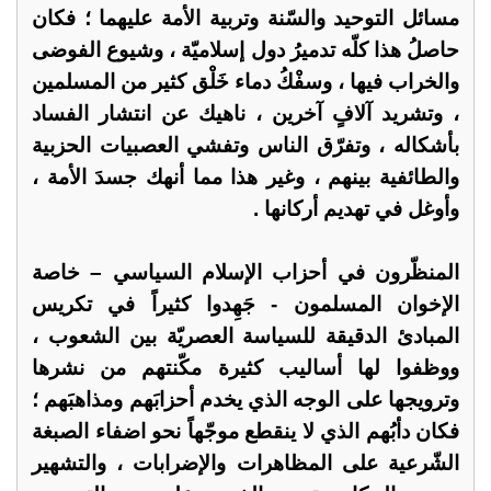
مسائل التوحيد والسّنة وتربية الأمة عليهما ؛ فكان
حاصلُ هذا كلّه تدميرُ دول إسلاميّة ، وشيوع الفوضى
والخراب فيها ، وسفْكُ دماء خَلْق كثير من المسلمين
، وتشريد آلافٍ آخرين ، ناهيك عن انتشار الفساد
بأشكاله ، وتفرّق الناس وتفشي العصبيات الحزبية
والطائفية بينهم ، وغير هذا مما أنهك جسدَ الأمة ،
وأوغل في تهديم أركانها .
المنظّرون في أحزاب الإسلام السياسي – خاصة
الإخوان المسلمون - جَهِدوا كثيراً في تكريس
المبادئ الدقيقة للسياسة العصريّة بين الشعوب ،
ووظفوا لها أساليب كثيرة مكّنتهم من نشرها
وترويجها على الوجه الذي يخدم أحزابَهم ومذاهبَهم ؛
فكان دأبُهم الذي لا ينقطع موجّهاً نحو اضفاء الصبغة
الشّرعية على المظاهرات والإضرابات ، والتشهير