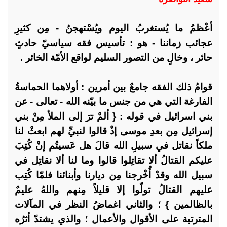
أعْظمُ ما يُستغربُ اليوم ويُسْتهجنُ - مِن كثيرِ
عجائب زماننا - هو : تأسيس فقه سياسيّ حادثٍ
حائر ، وخالٍ من التصور السليم لواقع الأمّة الخائر .
قوامُ ذلك الفقه جامعٌ بين أمرين : أولاهما الحماسةُ
الفارغة التي هي من جنس ما بيّنه الله - تعالى - عن
بني اسرائيل في قوله : { ألمْ ترَ إلى الملأ مِنْ بني
إسرائيل مِن بعدِ موسى إذْ قالوا لنبيِّ لهم ابعثْ لنا
ملكاً نقاتل في سبيلِ الله قالَ هل عَسيتُم إنْ كُتِبَ
عليكم القتالُ ألا تقاتِلوا قالوا وما لنا ألا نقاتِل في
سبيل الله وقدْ أُخْرجنا مِن ديارنا وأبنائنا فلمّا كُتِب
عليهم القتالُ تولّوا إلا قليلاً مِنهم واللهُ عليمٌ
بالظالمين } ؛ والثاني اغماضُ النظر في المآلات
المترتبة على الأقوال والأعمال ؛ والذي يشتدّ أثرُه