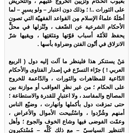
بعيوب الحكام وتزيين الخروج عليهم ، والتحريض
على الثورات ..! ؛ وذلك دون اعتبار – ولو يسيرٍ – لما
أصّلَهُ علماءُ الإسلام مِن القواعد الفقهيّة التي تصون
الأحكام الشرعية عن الضّعف ، وتُنْزلها في محلٍّ
يحفظ للأمّة أسباب قوّتها ومَنَعَتِها ، ويقيها شرّ
الانزلاق في أتّون الفتن وضراوة بأسها .
مَنْ يستنكر هذا فلينظر ما آلت إليه دول ( الربيع
العربي ! ) جرّاء التسرّع في إصدار الفتاوى والأحكام
الدّاعية للمظاهرات والثورات ، والدّاعمة للخروج
على الحكام ؛ من غير نظرٍ العواقب أو موازنة بين
المصالح والمفاسد ، ولا اعتبارٍ للقدرة والاستطاعة ؛
حتى تمزقت دول بأكملها وانهارت ، وضيّع الناس
أمنهم وشُرِّدوا ، واسْتُبيحت الأموال والأعراض ،
وعمّت الفوضى فيها وشاع الخوف والجوع ؛ وأهل
التنظير السياسيّ – مع ذلك كُلِّه – مُسْتكبرون