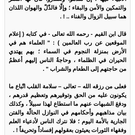
والتمكين والأمن والبقاء ؛ وإلّا فالذّلّ والهوان اللذان
هما سبيل الزوال والفناء .. ! .
قال ابن القيم - رحمه الله تعالى - في كتابه ( إعلام
الموقعين عن رب العالمين ) : " العلماء هم في
الأرض بمنزلة النجوم في السماء ؛ بهم يهتدي
الحيران في الظلماء ، وحاجةُ الناس إليهم أعظمُ
من حاجتهم إلى الطعام والشراب " .
فعلى من رزقه الله – تعالى – سلامة القلب اتّباع ما
يكونون عليه من الحق وتوقيرهم وتعظيم قدرهم ،
ودفعَ الشبهات عنهم ما استطاع لهذا سبيلاً ، وكذلك
بيان مذاهبهم وأحكامهم في النوازل الحالّة والفتن
الجارية بالأمة اليوم ؛ فلا نترك الناس لأدعياء العلم
وفقهاء الثورات يعيثون بعقولهم إفساداً وتحريفاً ! .