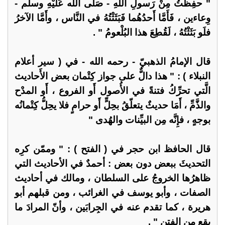
" حفِظْتُ مِنْ رَسولِ اللهِ - صَلَّى الله عَلَيْهِ وسلَّم -
وِعاءين ، فَأَمَّا أَحدُهُما فَبَثَثْتُهُ في النَّاس ، وأَمَّا الآخرُ
فلَو بَثَثْتُهُ ، لَقُطِعَ هذا البُلْعومُ " .
قال الإمامُ الذهبيّ - رحمه الله - في ( سير أعلام
النبلاء ) : " هذا دالٌّ على جواز كِتْمان بعض الأَحاديث
الَّتي تحرِّكُ فتنةً في الأُصول أَو الفروع ، أَو المدْح
والذَّمِّ ، أَمَا حديثٌ يتعلّقُ بحِلٍّ أَو حرامٍ فلا يحِلُّ كِتْمانُه
بوجهٍ ، فإِنَّه مِن البيِّنات والهُدى "
قال الحافظ ابن حجر في ( الفتح ) : " وممّن كرِه
التحديثَ ببعض دون بعض : أحمدٌ في الأحاديث التي
ظاهرُها الخروجُ على السلطان ، ومالك في أحاديث
الصفات ، وأبو يوسف في الغرائب ، ومن قبلهم أبو
هريرة ، كما تقدم عنه في الجِرابَين ، وأنّ المرادَ ما
يقع من الفتن " .