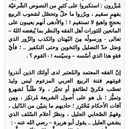
مُبرِّرون : استكبروا على كثيرٍ من النصوص الشّرعيّة
بفهمٍ سقيم ، وبرّروا ما حلّ وتحصّل لشعوب الربيع
بحججٍ واهيةٍ لا تستقيم ! ؛ والأدهى أنهم يعيبون على
المانعين للثورات أهل الفقه والنظر بما يُبغضه اللهُ –
تعالى - ورسولُه مِنَ البُهتان والكذب والزّور الذي
وَصَل حدّ التضليل والتخوين وحتى التكفير .. ؛ فأيّ
فقهٍ هذا الذي أسّسه – وسيّسه ! - القوم ؟ .
إنّ الفقه المعتمد والمُعتبر لدى أولئك الذين أنذروا
قومَهم فتنة الربيع العربي المزعوم ليس وليدَ
تعصّب فكريّ لطائفةٍ أو تحيّز ، ولا طَلَباً لشهرةٍ
وتميُّز ؛ بل هو على أصول الشريعة مُرتكِز ، ومِن
آفات الأحكام مُحْتَرِز ؛ حاديهم ما يتبيّن من الدّليل ،
وفهمُ الصّحابي الجليل ، ونظرُ أعلام السّلف الذي
يشفي العليل .. يقول أبو هريرة – رضي الله عنه - :