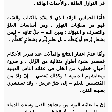
في النوازل العامّة ، والأحداث الهامّة .
فأمّا الحماس الزائد الذي لا يقيّد بالكتاب والسّنة
فهو من مقوّيات التهوّر ، ومن أساسات الغلوّ
والتطرف و التهوّك ؛ ودين الله – جلّ ثناؤه – ليس
بشعارٍ يُرفع أو يُنظّم .. بل بعلمٍ يُلْزم وشعائرٍ تُعَظَّم .
وأمّا عدمُ اعتبار النتائج والمآلات عند تقرير الأحكام
فمصدر نشوء أطوارٍ متتالية من الزّلل ، و طروء
أحوالٍ خطيرة من الخَلل في عقائد الناس الدينية
ومعايشهم الدنيوية ؛ وكذلك يُفضي – إنْ زادَ مِن
المُنتسبين للعلم – إلى شرّ عريض ، وقد تستشري
بسببه الفتن .
إنّ ما نعايُنه اليوم من مشاهد القتل وسفك الدماء