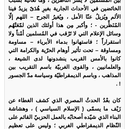
بين المسلمين لا يسرُّ الناظرين ، وما نعانيه بسبب
الخائضين في الأحداث الجارية بغيرِ هُدَىً يزيدُ فينا
الألم ويُزيلُ عنّا الأمل ، ويُغيرُ الجرح – اللهم إلّا
المُنَظِّرين - ؛ وأكبر مِن هذا أولئك الذين لمّعَتْهُم
وسائل الإعلام التي لا تَرْقب في المُسلمين أمْناً ولا
استقراراً ؛ فاستهانوا بدماء الأبرياء – مساومة
ومساوقة – تحت تأثير أوهام الحرّية والكرامة التي
كانوا بالأمس القريب ينشدونها لدى الشيعة ،
والعلمانيين ، والقوى الغربيّة باسم التقريب بين
المذاهب ، وباسم الديمقراطيّة وسياسة مدّ الجسور
! .
كان بعْدُ الحدثُ المصري الذي كشف الغطاء عن
زَيْف ما يسمّى ( الإسلام السياسي ) ، وهشاشة
البناء الذي شيّده أصحابُه بالعمل الحزبيّ القائم على
النّظام الديمقراطي الغربي ؛ وليس على تعظيم