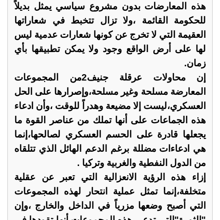
هذه المعارضات بدون مشروع سياسي يمثل بديلاً
للحكومة القائمة ،ولا تزال تتخبط في شعاراتها
العقيمة التي لا تخرج عن كونها شعارات عدمية ليس
لها على أرض الواقع وجود ولا يمكن تطبيقها بأي
زمان.
إن محاولات عرقلة جنيف2من المجموعات
المعارضة مسلحة وغير مسلحة،وإصرارها على الحل
العسكري،ليست إلا مضيعة وهدراً للوقت ،وأن ادعاء
هذه الجماعات على أنها تملك من عناصر القوة ما
يجعلها قادرة على الحسم العسكري لصالحها،إنما
هي ادعاءات مضللة برغم الدعم الهائل الذي تتلقاه
من الدول النفطية والغربية وتركيا .
إزاء هذه الرؤية الانعزالية التي تعبر عن عقلية
متخلفة،إنما تمثل عملية انتحار لهذه المجموعات
التي أصبح وضعها مزرياً في الداخل والخارج ،وإن
"الثورة"التي تدعي هذه المجموعات أنها تقودها في