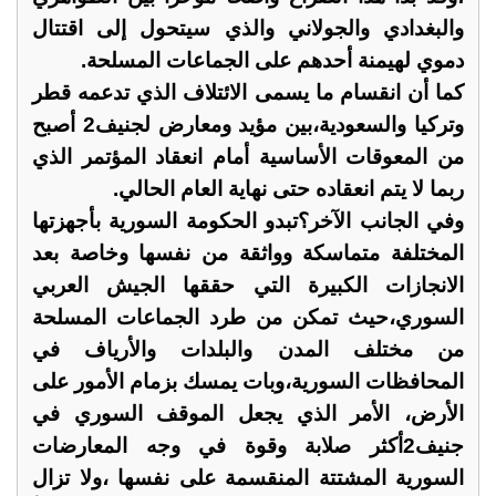
والبغدادي والجولاني والذي سيتحول إلى اقتتال
دموي لهيمنة أحدهم على الجماعات المسلحة.
كما أن انقسام ما يسمى الائتلاف الذي تدعمه قطر
وتركيا والسعودية،بين مؤيد ومعارض لجنيف2 أصبح
من المعوقات الأساسية أمام انعقاد المؤتمر الذي
ربما لا يتم انعقاده حتى نهاية العام الحالي.
وفي الجانب الآخر؟تبدو الحكومة السورية بأجهزتها
المختلفة متماسكة وواثقة من نفسها وخاصة بعد
الانجازات الكبيرة التي حققها الجيش العربي
السوري،حيث تمكن من طرد الجماعات المسلحة
من مختلف المدن والبلدات والأرياف في
المحافظات السورية،وبات يمسك بزمام الأمور على
الأرض، الأمر الذي يجعل الموقف السوري في
جنيف2أكثر صلابة وقوة في وجه المعارضات
السورية المشتتة المنقسمة على نفسها ،ولا تزال