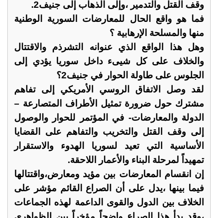
وقف القتل والتدمير ،وإلى الذهاب إلى جنيف2.
فما هو واقع الحال للمعارضات السورية الوطنية
منها والمسلحة الإرهابية ؟
وهل هذا الواقع الذي عنوانه التشرذم والاقتتال
والخلاف على كل شيىء داخل سوريا يؤدي إلى
الجلوس على طاولة الحوار في جنيف2؟
لقد وصل الاتفاق الروسي الأمريكي إلى تفاهم
مشترك حول ضرورة تمثيل الأطراف المتصارعة –
الدولة والمعارضات- في المؤتمر للحوار والوصول
إلى وقف القتل والتخريب والتفاهم على القضايا
الأساسية التي تعيد لسوريا الهدوء والاستقرار
تمهيداً لمرحلة البناء والأعمار اللاحقة.
إن انقسام المعارضات بين مؤيد ومعارض،واقتتالها
فيما بينها ،يدل على أن الصراع القائم مؤشر على
الخلاف بين الدول والقوى الداعمة لهذه الجماعات
،وقد بدأ هذا الصراع واضحاً مؤخراً بين الظواهري