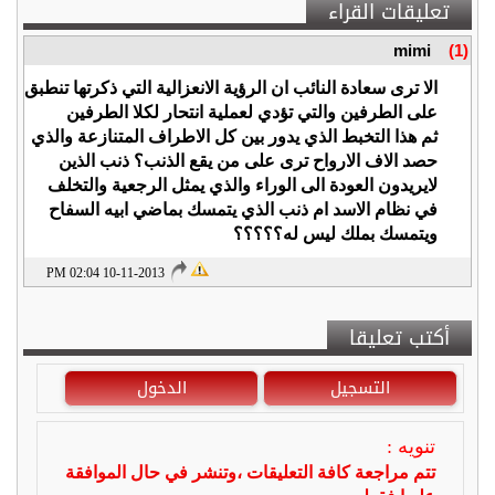
تعليقات القراء
mimi
(1)
الا ترى سعادة النائب ان الرؤية الانعزالية التي ذكرتها تنطبق
على الطرفين والتي تؤدي لعملية انتحار لكلا الطرفين
ثم هذا التخبط الذي يدور بين كل الاطراف المتنازعة والذي
حصد الاف الارواح ترى على من يقع الذنب؟ ذنب الذين
لايريدون العودة الى الوراء والذي يمثل الرجعية والتخلف
في نظام الاسد ام ذنب الذي يتمسك بماضي ابيه السفاح
ويتمسك بملك ليس له؟؟؟؟؟
10-11-2013 02:04 PM
أكتب تعليقا
التسجيل
الدخول
تنويه :
تتم مراجعة كافة التعليقات ،وتنشر في حال الموافقة