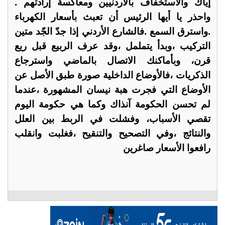
إياك والاستخفاف بالأردنيين ومعاكسة إرادتهم .
واحذر يا أيها الرئيس أن تعبث بأسعار الكهرباء
.واسترق السمع .فالشارع الأردني إذا جدّ الجّد متين
التركيب ،وبدأ يتململ ،وقد عرف الربيع قبل ريع
قرن، وبأماكنك الاتصال بالماضي واسترجاع
الذكريات ،فالأوضاع الداخلية صورة طبق الأصل عن
الأوضاع التي فجرت هبة نيسان المشهورة ،عندما
لم تحسن الحكومة آنذاك وكما هي حكومة اليوم
تقصي الأسباب، وفشلت في الربط بين العلل
والنتائج ،وفي التصحيح والتنقيح ،فغلبت وانقلب
رافعوا الأسعار صاغرين