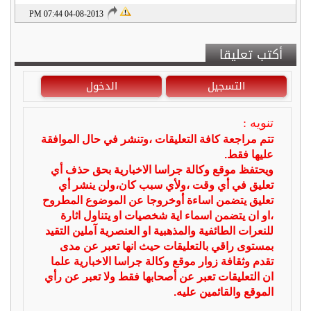
04-08-2013 07:44 PM
أكتب تعليقا
التسجيل
الدخول
تنويه :
تتم مراجعة كافة التعليقات ،وتنشر في حال الموافقة
عليها فقط.
ويحتفظ موقع وكالة جراسا الاخبارية بحق حذف أي
تعليق في أي وقت ،ولأي سبب كان،ولن ينشر أي
تعليق يتضمن اساءة أوخروجا عن الموضوع المطروح
،او ان يتضمن اسماء اية شخصيات او يتناول اثارة
للنعرات الطائفية والمذهبية او العنصرية آملين التقيد
بمستوى راقي بالتعليقات حيث انها تعبر عن مدى
تقدم وثقافة زوار موقع وكالة جراسا الاخبارية علما
ان التعليقات تعبر عن أصحابها فقط ولا تعبر عن رأي
الموقع والقائمين عليه.