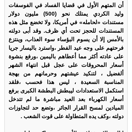
أن المتهم الأول في قضايا الفساد في الفوسفات
وليد الكردي يمتلك نحو (500) مليون دولار
مستندات «لحامله» في أمريكا، ولا تخضع مثل هذه
المستندات للحجز تحت أي ظرف. وقد أبى دولته
بالأمس إلا أن يسوم البؤساء سوء العذاب، وينتزع
فرحتهم على وجه عيد الفطر ،واسترد باليسار جريا
على عادته أكثر مما أعطاهم باليمين ،ورفع بنشوة
أسعار المحروقات على عجل قبل انتهاء الشهر
ألفضيل ، لتنكيد عيشتهم وحرمانهم من بهجة
المناسبة السعيدة ، ليس هذا فحسب ،فلقد
استكمل الاستعدادات ليبطش البطشة الكبرى برفع
أسعار الكهرباء بعد العيد مباشرة ما لم تتدخل
الميادين لمسح القرار الجائر ،وتضع حد لتجاوزات
دولته ،وكف يده المتطاولة على قوت الشعب .