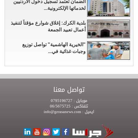
الضمان تعتمد تسجيل دخول الأردنيين
لخدماتها الإلكترونية...
بلدية الكرك: إغلاق شوارع مؤقتاً لتنفيذ
أعمال تعبيد الجمعة
"الخيرية الهاشمية" تواصل توزيع
وجبات غذائية في...
تواصل معنا
موبايل :
0795196727
تلفاكس :
06/5675725
ايميل :
info@gerasanews.com