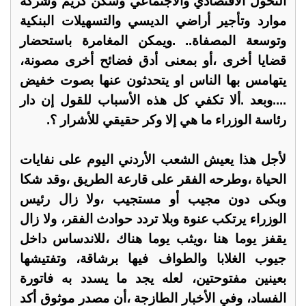
التحول الاقتصادي والاجتماعي وسكن كريم وشركة
موارد وتأجير أراضي الديسي والتسهيلات البنكية
وتوسعة المصفاة.. .ويمكن المغامرة باستحضار
قضايا أخرى ،أو بمعنى أدق فضائح أخرى مصونة،
يتهامس بها الناس او يتحدثون عنها بصوت خفيض
....وبعد .ألا تكفي كل هذه الأسباب للقول إن دار
رئاسة الوزراء ما هي إلا وكر حقيقي للأشرار ؟.
لأجل هذا يعيش الشعب الأردني اليوم على نفايات
الحياة ،وطرحه الفقر على قارعة الطريق ،وقد شكا
وبكى دون مجيب أو مستجيب ،ولا زال رئيس
الوزراء يرتكب عنوة وبلا تردد حوادث الفقر، ولا زال
يقفز يوما هنا ،ويثب يوما هناك ،للاندساس داخل
جيوب الغلابا والطواف فيها برشاقة، وتفتيشها
بعينين مفتوحتين، لعله يجد ما يسدد به فاتورة
الفساد، وفي الأخبار الطازجة ،أن مصدر موثوق أكد