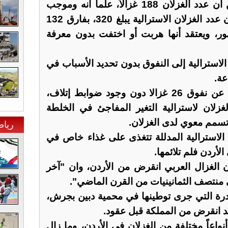
كتاب رقم 5/4 / 1 / 302 تبين أن عدد الغزلان 188 غزالاً، علما انه وموجب
كتاب آخر رقم 5 / 4/ /161 فإن عدد الغزلان الاسترالية يبلغ 320، بفارق 132
ر، ويعتقد أنها هربت أو اختفت بدون معرفة
استرالية إلى النفوق بدون تحديد الأسباب في
عة.
وكشف تقرير ديوان المحاسبة عن نفوق 26 غزالا دون وجود ضوابط إتلاف،
زلان لاسترالية التغير المفاجئ في الخلطة
سمم معوي لدى الغزلان.
رياض
الاسترالية المدللة تتغذى على غذاء خاص في
لأردن فلم تلائمها.
الغزال العربي انقرض من الأردن، وان "آخر
ي منتصف الثمانينيات من القرن الماضي".
لنادرة التي جرى توطينها في محمية دبين بجرش،
قد انقرض من المملكة قبل عقود.
اعاً مختلفة من الغزلان في الأردن، وما زال