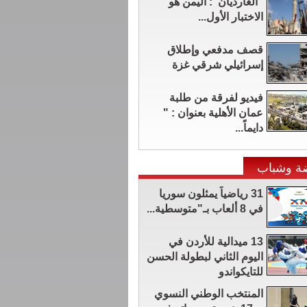
"الغارديان": اليمن هو
الاختبار الأول...
قصف مدفعي وإطلاق
إسرائيلي شرقي غزة
فيديو لفرقة من طلبة
عمان الأهلية بعنوان : "
دايماً...
ة وشباب
31 رياضياً يمثلون سوريا
في 8 ألعاب بـ"متوسطية...
13 ميدالية للأردن في
اليوم الثاني لبطولة الحسن
للتايكواندو
المنتخب الوطني النسوي