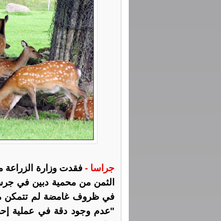
جراسا -
فقدت وزارة الزراعة مج
في ظروف غامضة لم تتمكن من ت
"عدم وجود دقة في عملية إحصا