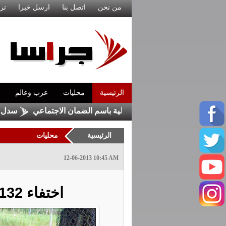
من نحن
اتصل بنا
ارسل خبرا
تر
الرئيسية
محليات
عرب وعالم
 رسائل واتساب احتيالية باسم الضمان الاجتماعي
سدل ذيب تحصد ا
الرئيسية
محليات
12-06-2013 10:45 AM
اختفاء 132 غزالا نادرا في جرش