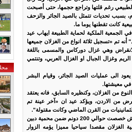
لطبيعي رغم قلتها وتراجع حجمها، حتى أصبحت
م، بسبب تحديات تتمثل بالصيد الجائر والزحف
ية كانت تقطنها يوما ما.
في الجمعية الملكية لحماية الطبيعة ايهاب عيد
أنه تم «تسجيل ثلاثة انواع من الغزلان جميعها
انقراض وهي غزال دوركاس والمسمى باللغة
الريم وغزال الجبال او الغزال العربي، وتنتمي
محل
ود الى عمليات الصيد الجائر، وقيام البشر
ا في معيشتها.
النوع من الغزلان، وكنظيره السابق، فانه يعتقد
قرض من الاردن، ويؤكد عيد ان «آخر عينة تم
لثمانينيات من القرن الماضي وكانت مقتولة".
يشار الى أن مديرية زراعة جرش خصصت حوالي 200 دونم ضمن محمية دبين
 الغزلان مقصدا سياحيا مميزا يؤمه الزوار