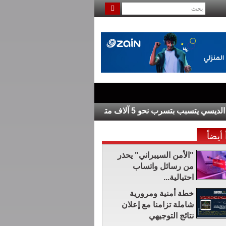
 5 آلاف متر مكعب يوميا
مؤسسة “هند رجب” تتقد
أيضاً
"الأمن السيبراني" يحذر
من رسائل واتساب
احتيالية...
خطة أمنية ومرورية
شاملة تزامنا مع إعلان
نتائج التوجيهي