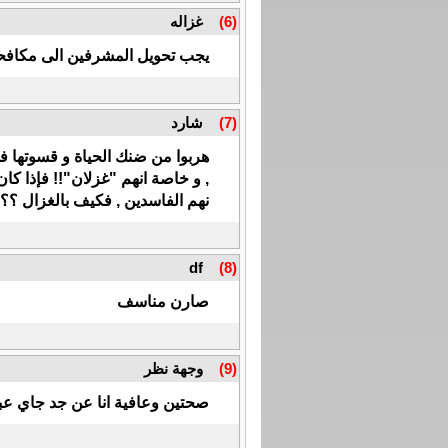
(6)
غزاله
يجب تحويل المشرفين الى مكافحة
(7)
شارد
هربوا من ضنك الحياة و قسوتها في
, و خاصة انهم "غزلان"!! فإذا كا
نهم الفاسدين , فكيف بالغزال ؟؟
df
(8)
صارن مناسف
(9)
وجهة نظر
صحتين وعافية انا عن جد جاي عب